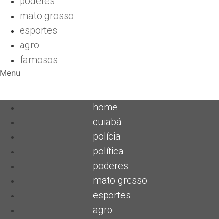
poderes
mato grosso
esportes
agro
famosos
Menu
home
cuiabá
polícia
política
poderes
mato grosso
esportes
agro