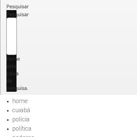
Pesquisar
Pesquisar
Feche
esta
caixa
de
pesquisa.
home
cuiabá
polícia
política