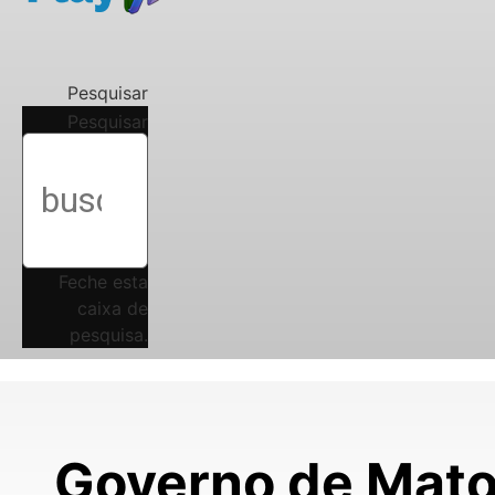
Pesquisar
Pesquisar
Feche esta
caixa de
pesquisa.
Governo de Mato