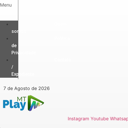
Ir
Menu
para
o
conteúdo
Quem
somos
Política
de
Privacidade
Contato
/
Expediente
7 de Agosto de 2026
Instagram
Youtube
Whatsa