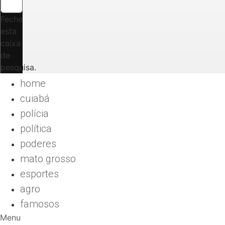
Feche
esta
caixa
de
pesquisa.
home
cuiabá
polícia
política
poderes
mato grosso
esportes
agro
famosos
Menu