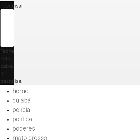
Pesquisar
Feche
esta
caixa
de
pesquisa.
home
cuiabá
polícia
política
poderes
mato grosso