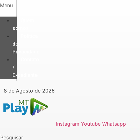
Ir
Menu
para
o
Quem
conteúdo
somos
Política
de
Privacidade
Contato
/
Expediente
8 de Agosto de 2026
Instagram
Youtube
Whatsapp
Pesquisar