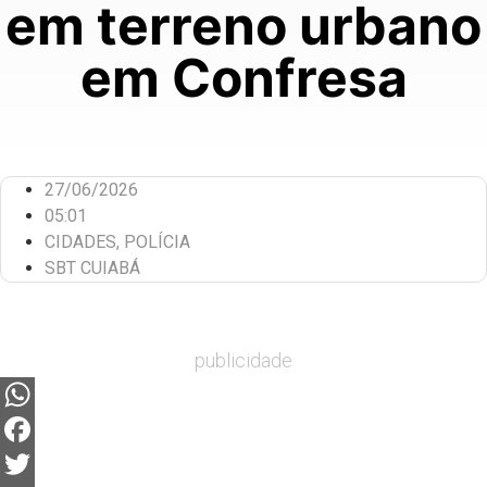
em terreno urbano
em Confresa
27/06/2026
05:01
CIDADES
,
POLÍCIA
SBT CUIABÁ
publicidade
WhatsApp
Facebook