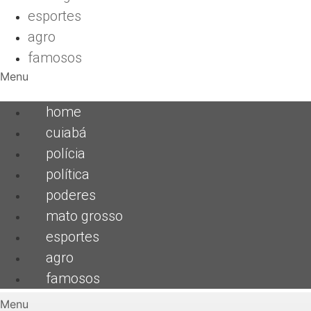
esportes
agro
famosos
Menu
home
cuiabá
polícia
política
poderes
mato grosso
esportes
agro
famosos
Menu