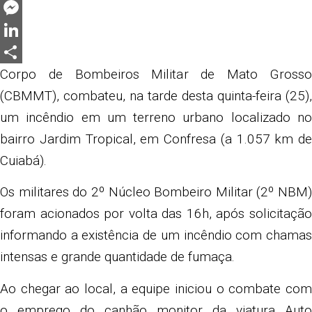
Twitter
Messenger
LinkedIn
Share
Corpo de Bombeiros Militar de Mato Grosso
(CBMMT), combateu, na tarde desta quinta-feira (25),
um incêndio em um terreno urbano localizado no
bairro Jardim Tropical, em Confresa (a 1.057 km de
Cuiabá).
Os militares do 2º Núcleo Bombeiro Militar (2º NBM)
foram acionados por volta das 16h, após solicitação
informando a existência de um incêndio com chamas
intensas e grande quantidade de fumaça.
Ao chegar ao local, a equipe iniciou o combate com
o emprego do canhão monitor da viatura Auto