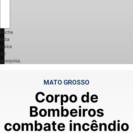
Feche
esta
caixa
de
pesquisa.
MATO GROSSO
Corpo de
Bombeiros
combate incêndio