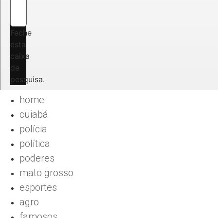
Feche
esta
caixa
de
pesquisa.
home
cuiabá
polícia
política
poderes
mato grosso
esportes
agro
famosos