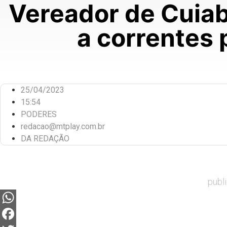
Vereador de Cuiab
a correntes 
25/04/2023
15:54
PODERES
redacao@mtplay.com.br
DA REDAÇÃO
publ
WhatsApp