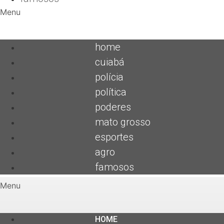
Menu
home
cuiabá
polícia
política
poderes
mato grosso
esportes
agro
famosos
Menu
HOME