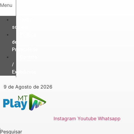
Ir
Menu
para
o
Quem
conteúdo
somos
Política
de
Privacidade
Contato
/
Expediente
9 de Agosto de 2026
Instagram
Youtube
Whatsapp
Pesquisar