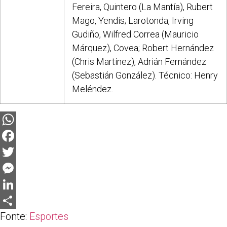
Fereira, Quintero (La Mantía), Rubert
Mago, Yendis; Larotonda, Irving
Gudiño, Wilfred Correa (Mauricio
Márquez), Covea; Robert Hernández
(Chris Martínez), Adrián Fernández
(Sebastián González). Técnico: Henry
Meléndez.
WhatsApp
Facebook
Twitter
Messenger
LinkedIn
Fonte:
Esportes
Share