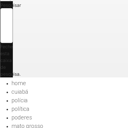
Pesquisar
Feche
esta
caixa
de
pesquisa.
home
cuiabá
polícia
política
poderes
mato grosso