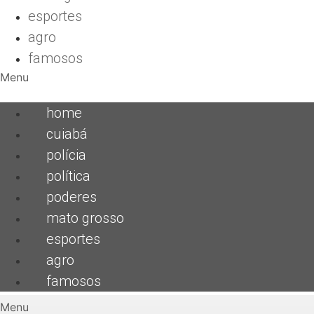
esportes
agro
famosos
Menu
home
cuiabá
polícia
política
poderes
mato grosso
esportes
agro
famosos
Menu