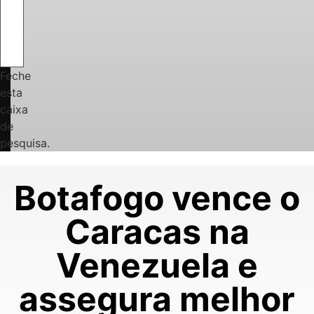
Feche
esta
caixa
de
pesquisa.
Botafogo vence o
Caracas na
Venezuela e
assegura melhor