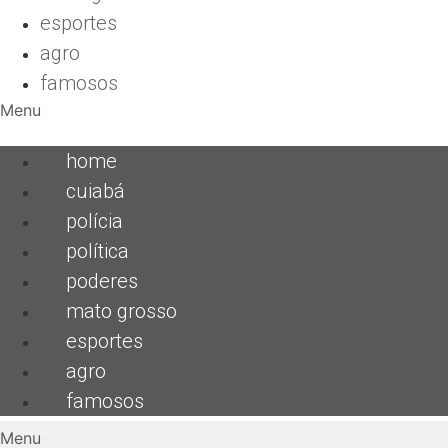
esportes
agro
famosos
Menu
home
cuiabá
polícia
política
poderes
mato grosso
esportes
agro
famosos
Menu