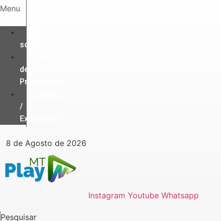
Ir
Menu
para
o
Quem
conteúdo
somos
Política
de
Privacidade
Contato
/
Expediente
8 de Agosto de 2026
Instagram
Youtube
Whatsapp
Pesquisar