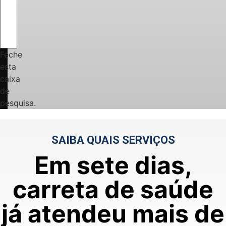
Feche
esta
caixa
de
pesquisa.
SAIBA QUAIS SERVIÇOS
Em sete dias,
carreta de saúde
já atendeu mais de