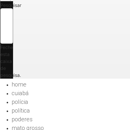
Pesquisar
Feche
esta
caixa
de
pesquisa.
home
cuiabá
polícia
política
poderes
mato grosso