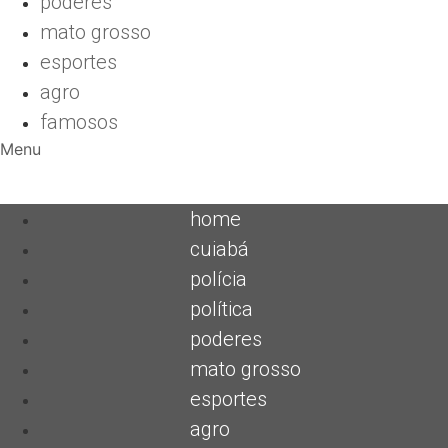
poderes
mato grosso
esportes
agro
famosos
Menu
home
cuiabá
polícia
política
poderes
mato grosso
esportes
agro