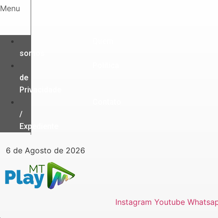
Ir
Menu
para
o
conteúdo
Quem
somos
Política
de
Privacidade
Contato
/
Expediente
6 de Agosto de 2026
Instagram
Youtube
Whatsa