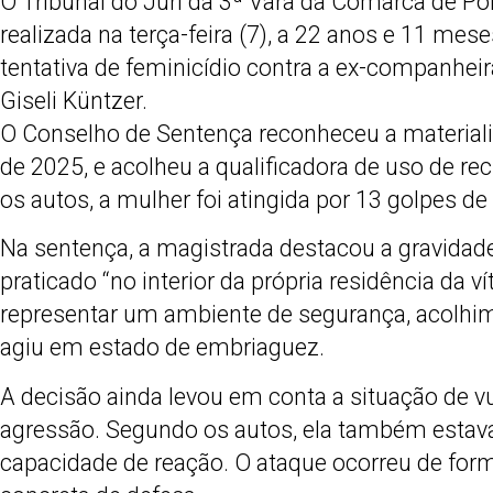
O Tribunal do Júri da 3ª Vara da Comarca de P
Share
realizada na terça-feira (7), a 22 anos e 11 mes
tentativa de feminicídio contra a ex-companheira
Giseli Küntzer.
O Conselho de Sentença reconheceu a materiali
de 2025, e acolheu a qualificadora de uso de re
os autos, a mulher foi atingida por 13 golpes de
Na sentença, a magistrada destacou a gravidade
praticado “no interior da própria residência da ví
representar um ambiente de segurança, acolhi
agiu em estado de embriaguez.
A decisão ainda levou em conta a situação de 
agressão. Segundo os autos, ela também estav
capacidade de reação. O ataque ocorreu de form