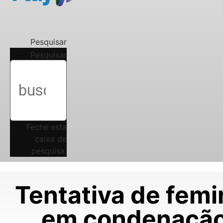
Pesquisar
Pesquisar
Feche esta
caixa de
pesquisa.
Tentativa de femi
em condenação 