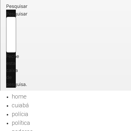
Pesquisar
Pesquisar
Feche
esta
caixa
de
pesquisa.
home
cuiabá
polícia
política