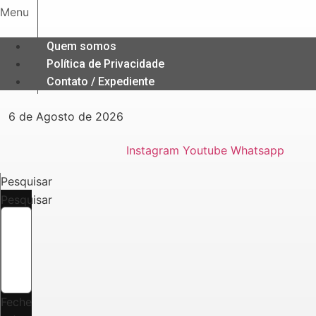
Ir
Menu
para
o
Quem somos
conteúdo
Política de Privacidade
Contato / Expediente
6 de Agosto de 2026
Instagram
Youtube
Whatsapp
Pesquisar
Pesquisar
Feche