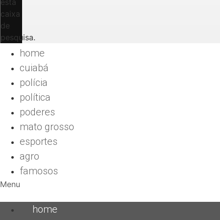
esta
caixa
de
pesquisa.
home
cuiabá
polícia
política
poderes
mato grosso
esportes
agro
famosos
Menu
home