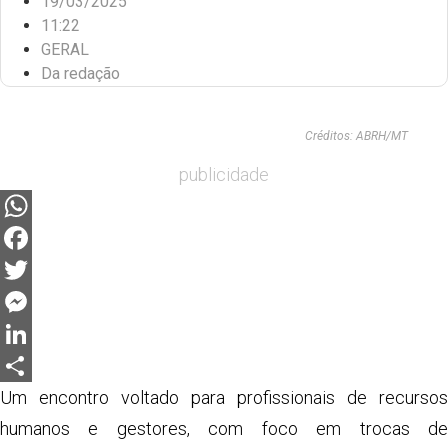
19/03/2025
11:22
GERAL
Da redação
Créditos: ABRH/MT
publicidade
WhatsApp
Facebook
Twitter
Messenger
LinkedIn
Share
Um encontro voltado para profissionais de recursos
humanos e gestores, com foco em trocas de