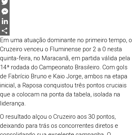
Facebook
Twitter
Messenger
LinkedIn
Em uma atuação dominante no primeiro tempo, o
Share
Cruzeiro venceu o Fluminense por 2 a 0 nesta
quinta-feira, no Maracanã, em partida válida pela
14ª rodada do Campeonato Brasileiro. Com gols
de Fabrício Bruno e Kaio Jorge, ambos na etapa
inicial, a Raposa conquistou três pontos cruciais
que a colocam na ponta da tabela, isolada na
liderança.
O resultado alçou o Cruzeiro aos 30 pontos,
deixando para trás os concorrentes diretos e
consolidando sua excelente campanha. O