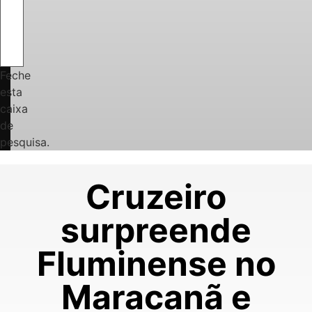
Feche
esta
caixa
de
pesquisa.
Cruzeiro
surpreende
Fluminense no
Maracanã e