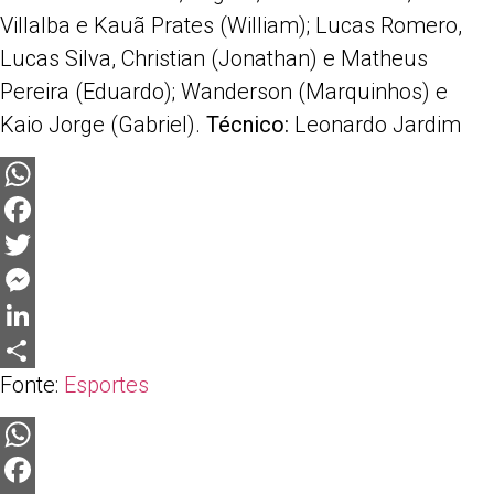
Villalba e Kauã Prates (William); Lucas Romero,
Lucas Silva, Christian (Jonathan) e Matheus
Pereira (Eduardo); Wanderson (Marquinhos) e
Kaio Jorge (Gabriel).
Técnico:
Leonardo Jardim
WhatsApp
Facebook
Twitter
Messenger
LinkedIn
Fonte:
Esportes
Share
WhatsApp