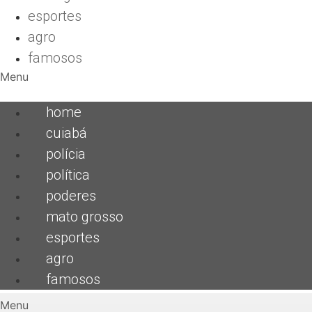
esportes
agro
famosos
Menu
home
cuiabá
polícia
política
poderes
mato grosso
esportes
agro
famosos
Menu