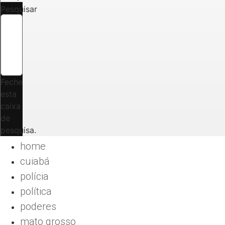
Pesquisar
Feche
esta
caixa
de
pesquisa.
home
cuiabá
polícia
política
poderes
mato grosso