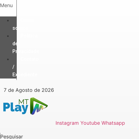
Ir
Menu
para
o
Quem
conteúdo
somos
Política
de
Privacidade
Contato
/
Expediente
7 de Agosto de 2026
Instagram
Youtube
Whatsapp
Pesquisar