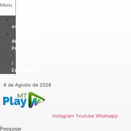
Ir
Menu
para
o
Quem
conteúdo
somos
Política
de
Privacidade
Contato
/
Expediente
6 de Agosto de 2026
Instagram
Youtube
Whatsapp
Pesquisar