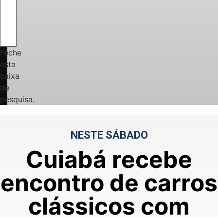
Feche
esta
caixa
de
pesquisa.
NESTE SÁBADO
Cuiabá recebe
encontro de carros
clássicos com