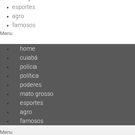
esportes
agro
famosos
Menu
home
cuiabá
polícia
política
poderes
mato grosso
esportes
agro
famosos
Menu