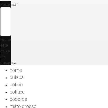
Pesquisar
Feche
esta
caixa
de
pesquisa.
home
cuiabá
polícia
política
poderes
mato grosso