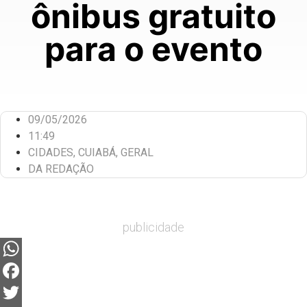
ônibus gratuito
para o evento
09/05/2026
11:49
CIDADES
,
CUIABÁ
,
GERAL
DA REDAÇÃO
publicidade
WhatsApp
Facebook