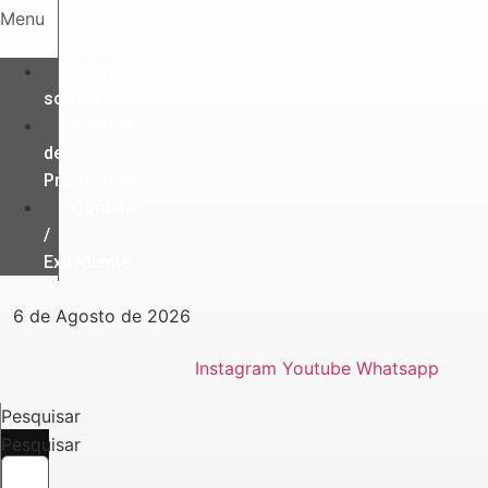
Ir
Menu
para
o
Quem
conteúdo
somos
Política
de
Privacidade
Contato
/
Expediente
6 de Agosto de 2026
Instagram
Youtube
Whatsapp
Pesquisar
Pesquisar