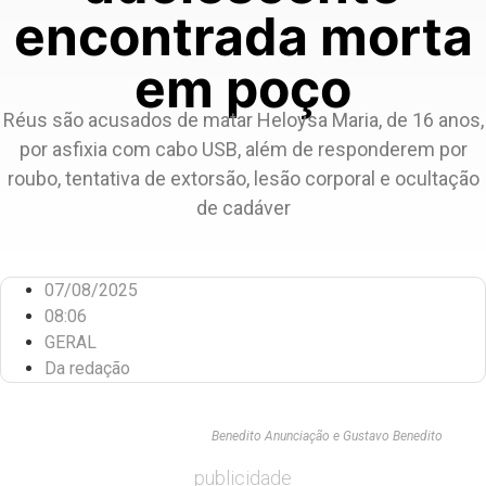
encontrada morta
em poço
Réus são acusados de matar Heloysa Maria, de 16 anos,
por asfixia com cabo USB, além de responderem por
roubo, tentativa de extorsão, lesão corporal e ocultação
de cadáver
07/08/2025
08:06
GERAL
Da redação
Benedito Anunciação e Gustavo Benedito
publicidade