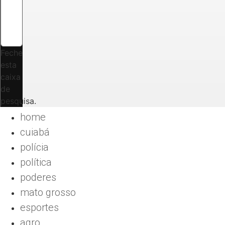
Feche
esta
caixa
de
pesquisa.
home
cuiabá
polícia
política
poderes
mato grosso
esportes
agro