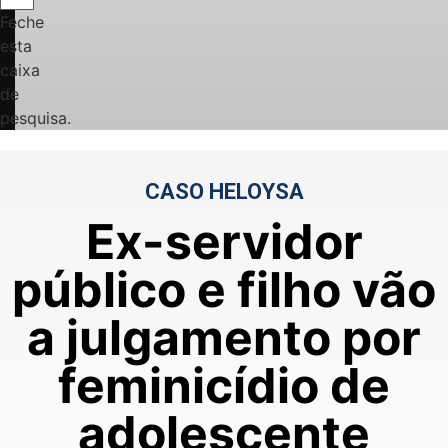
Feche
esta
caixa
de
pesquisa.
CASO HELOYSA
Ex-servidor
público e filho vão
a julgamento por
feminicídio de
adolescente