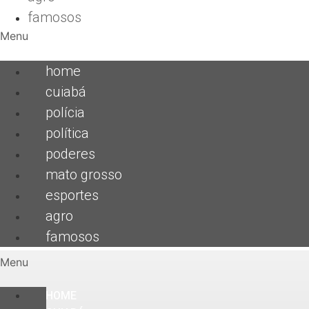
famosos
Menu
home
cuiabá
polícia
política
poderes
mato grosso
esportes
agro
famosos
Menu
HOME