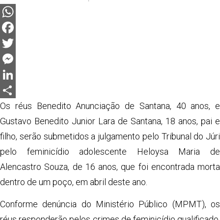
WhatsApp
Facebook
Twitter
Messenger
LinkedIn
Share
Os réus Benedito Anunciação de Santana, 40 anos, e
Gustavo Benedito Junior Lara de Santana, 18 anos, pai e
filho, serão submetidos a julgamento pelo Tribunal do Júri
pelo feminicídio adolescente Heloysa Maria de
Alencastro Souza, de 16 anos, que foi encontrada morta
dentro de um poço, em abril deste ano.
Conforme denúncia do Ministério Público (MPMT), os
réus responderão pelos crimes de feminicídio qualificado,