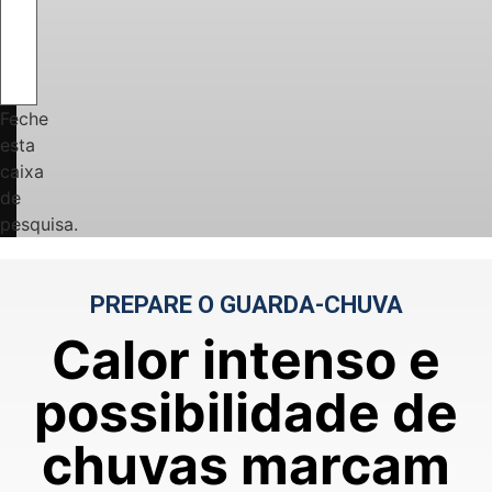
Feche
esta
caixa
de
pesquisa.
PREPARE O GUARDA-CHUVA
Calor intenso e
possibilidade de
chuvas marcam