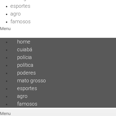
esportes
agro
famosos
Menu
home
cuiabá
polícia
política
poderes
mato grosso
esportes
agro
famosos
Menu