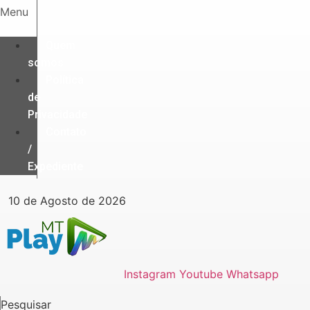
Ir
Menu
para
o
Quem
conteúdo
somos
Política
de
Privacidade
Contato
/
Expediente
10 de Agosto de 2026
Instagram
Youtube
Whatsapp
Pesquisar