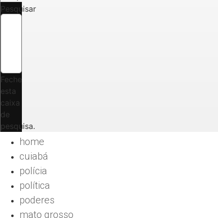
Pesquisar
Feche
esta
caixa
de
pesquisa.
home
cuiabá
polícia
política
poderes
mato grosso