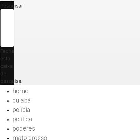
Pesquisar
Feche
esta
caixa
de
pesquisa.
home
cuiabá
polícia
política
poderes
mato grosso