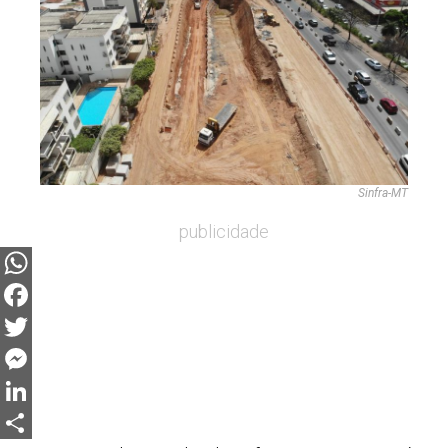
Sinfra-MT
publicidade
WhatsApp
Facebook
Twitter
Messenger
LinkedIn