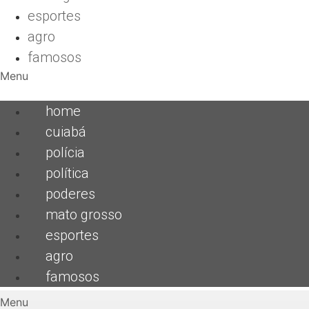
esportes
agro
famosos
Menu
home
cuiabá
polícia
política
poderes
mato grosso
esportes
agro
famosos
Menu