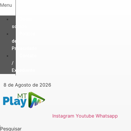
Ir
Menu
para
o
Quem
conteúdo
somos
Política
de
Privacidade
Contato
/
Expediente
8 de Agosto de 2026
Instagram
Youtube
Whatsapp
Pesquisar