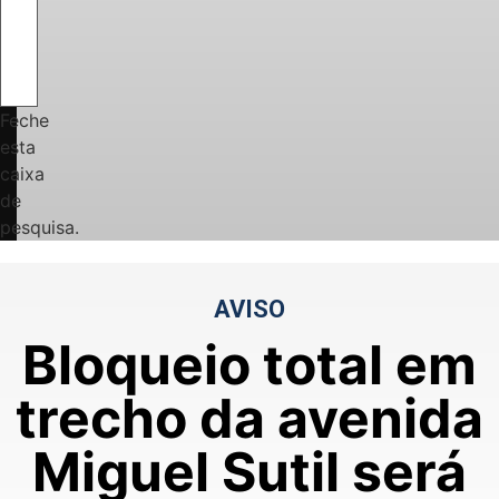
Feche
esta
caixa
de
pesquisa.
AVISO
Bloqueio total em
trecho da avenida
Miguel Sutil será