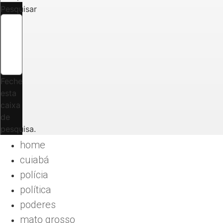
Pesquisar
Feche
esta
caixa
de
pesquisa.
home
cuiabá
polícia
política
poderes
mato grosso