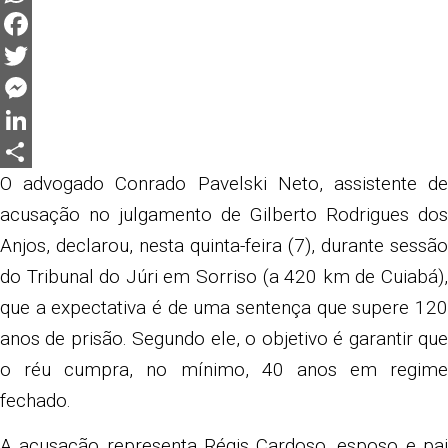
WhatsApp
Facebook
Twitter
Messenger
LinkedIn
Share
O advogado Conrado Pavelski Neto, assistente de
acusação no julgamento de Gilberto Rodrigues dos
Anjos, declarou, nesta quinta-feira (7), durante sessão
do Tribunal do Júri em Sorriso (a 420 km de Cuiabá),
que a expectativa é de uma sentença que supere 120
anos de prisão. Segundo ele, o objetivo é garantir que
o réu cumpra, no mínimo, 40 anos em regime
fechado.
A acusação representa Régis Cardoso, esposo e pai