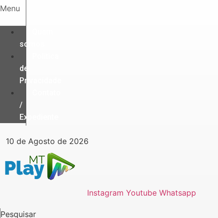
Ir
Menu
para
o
Quem
conteúdo
somos
Política
de
Privacidade
Contato
/
Expediente
10 de Agosto de 2026
Instagram
Youtube
Whatsapp
Pesquisar