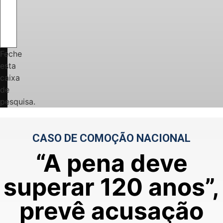
Feche
esta
caixa
de
pesquisa.
CASO DE COMOÇÃO NACIONAL
“A pena deve
superar 120 anos”,
prevê acusação