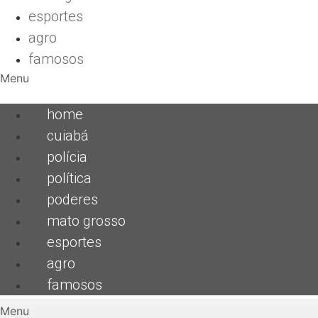
esportes
agro
famosos
Menu
home
cuiabá
polícia
política
poderes
mato grosso
esportes
agro
famosos
Menu