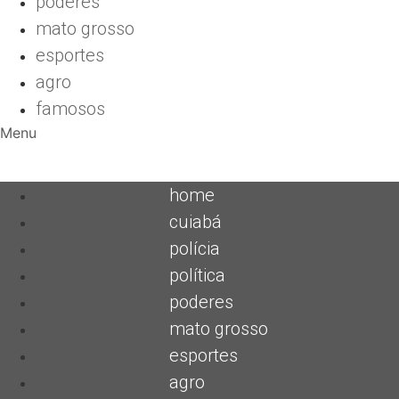
poderes
mato grosso
esportes
agro
famosos
Menu
home
cuiabá
polícia
política
poderes
mato grosso
esportes
agro