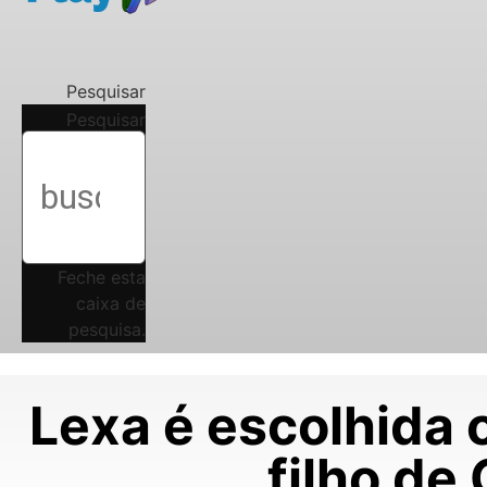
Pesquisar
Pesquisar
Feche esta
caixa de
pesquisa.
Lexa é escolhida
filho de