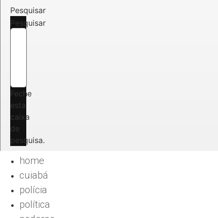
Pesquisar
Pesquisar
Feche
esta
caixa
de
pesquisa.
home
cuiabá
polícia
política