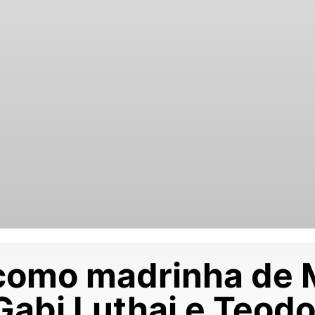
 como madrinha de 
 Gabi Luthai e Teodo