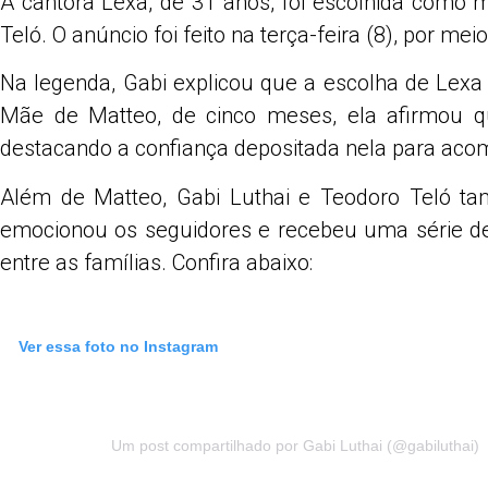
A cantora Lexa, de 31 anos, foi escolhida como 
Share
Teló. O anúncio foi feito na terça-feira (8), por 
Na legenda, Gabi explicou que a escolha de Lexa 
Mãe de Matteo, de cinco meses, ela afirmou qu
destacando a confiança depositada nela para acom
Além de Matteo, Gabi Luthai e Teodoro Teló ta
emocionou os seguidores e recebeu uma série de
entre as famílias. Confira abaixo:
Ver essa foto no Instagram
Um post compartilhado por Gabi Luthai (@gabiluthai)