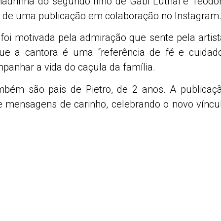
madrinha do segundo filho de Gabi Luthai e Teodo
meio de uma publicação em colaboração no Instagram
foi motivada pela admiração que sente pela artist
e a cantora é uma “referência de fé e cuidado
panhar a vida do caçula da família.
mbém são pais de Pietro, de 2 anos. A publicaç
 mensagens de carinho, celebrando o novo víncu