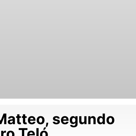
Matteo, segundo
ro Teló