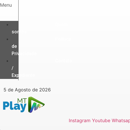
Ir
Menu
para
o
conteúdo
Quem
somos
Política
de
Privacidade
Contato
/
Expediente
5 de Agosto de 2026
Instagram
Youtube
Whatsa