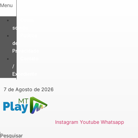
Ir
Menu
para
o
Quem
conteúdo
somos
Política
de
Privacidade
Contato
/
Expediente
7 de Agosto de 2026
Instagram
Youtube
Whatsapp
Pesquisar