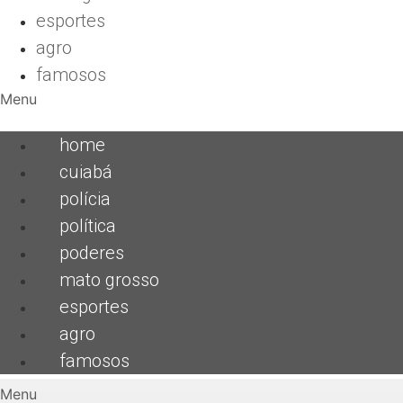
esportes
agro
famosos
Menu
home
cuiabá
polícia
política
poderes
mato grosso
esportes
agro
famosos
Menu