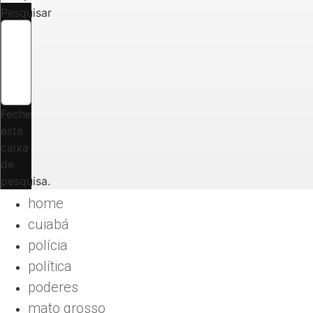
Pesquisar
Feche
esta
caixa
de
pesquisa.
home
cuiabá
polícia
política
poderes
mato grosso