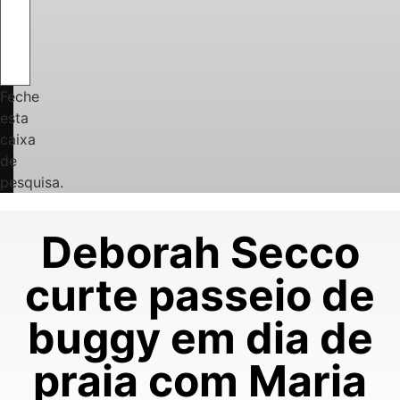
Feche
esta
caixa
de
pesquisa.
Deborah Secco
curte passeio de
buggy em dia de
praia com Maria