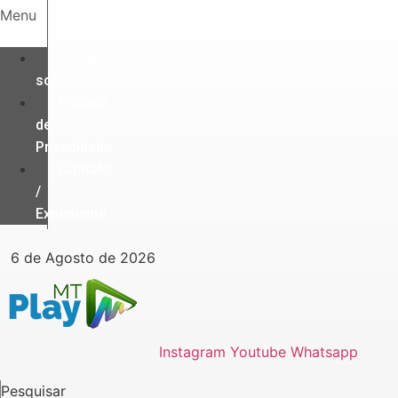
Ir
Menu
para
o
Quem
conteúdo
somos
Política
de
Privacidade
Contato
/
Expediente
6 de Agosto de 2026
Instagram
Youtube
Whatsapp
Pesquisar