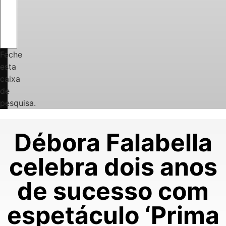
Feche
esta
caixa
de
pesquisa.
Débora Falabella
celebra dois anos
de sucesso com
espetáculo ‘Prima