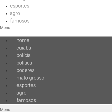
esportes
agro
famosos
Menu
home
cuiabá
polícia
política
poderes
mato grosso
esportes
agro
famosos
Menu