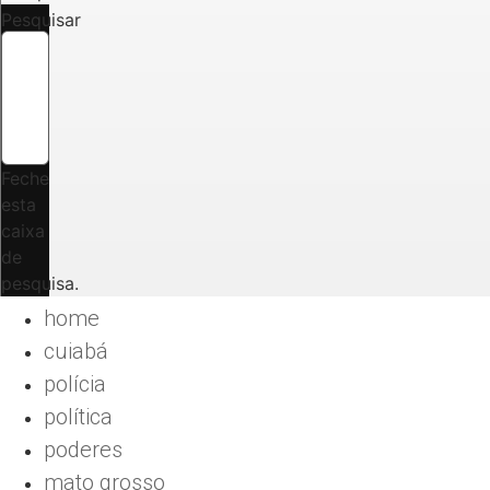
Pesquisar
Feche
esta
caixa
de
pesquisa.
home
cuiabá
polícia
política
poderes
mato grosso