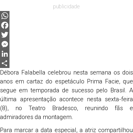
publicidade
WhatsApp
Facebook
Twitter
Messenger
LinkedIn
Débora Falabella
celebrou nesta semana os doi
Share
anos em cartaz do espetáculo
Prima Facie
, qu
segue em temporada de sucesso pelo Brasil. A
última apresentação acontece nesta sexta-feira
(8), no
Teatro Bradesco
, reunindo fãs 
admiradores da montagem.
Para marcar a data especial, a atriz compartilhou