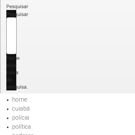
Pesquisar
Pesquisar
Feche
esta
caixa
de
pesquisa.
home
cuiabá
polícia
política