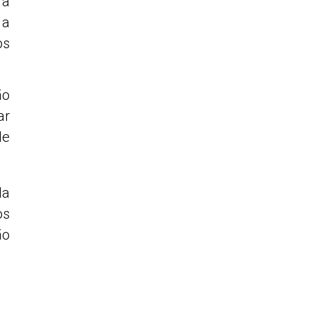
ra
 a
os
ão
ar
de
la
os
ão