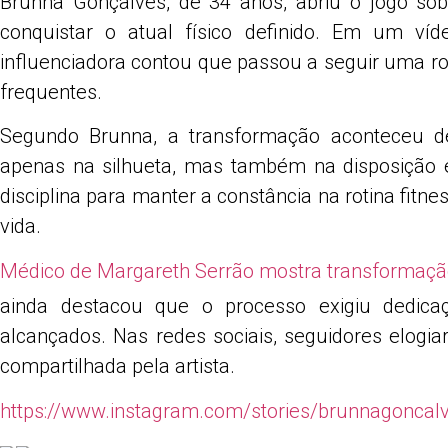
Brunna Gonçalves
, de 34 anos, abriu o jogo s
Share
conquistar o atual físico definido. Em um víd
influenciadora contou que passou a seguir uma roti
frequentes.
Segundo Brunna, a transformação aconteceu de
apenas na silhueta, mas também na disposição e 
disciplina para manter a constância na rotina fitne
vida.
Médico de Margareth Serrão mostra transformação 
ainda destacou que o processo exigiu dedica
alcançados. Nas redes sociais, seguidores elogi
compartilhada pela artista.
https://www.instagram.com/stories/brunnagonca