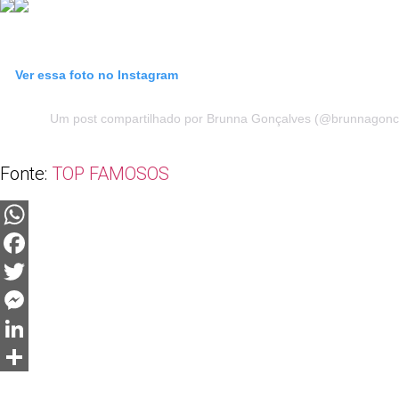
Ver essa foto no Instagram
Um post compartilhado por Brunna Gonçalves (@brunnagonc
Fonte:
TOP FAMOSOS
WhatsApp
Facebook
Twitter
Messenger
LinkedIn
Share