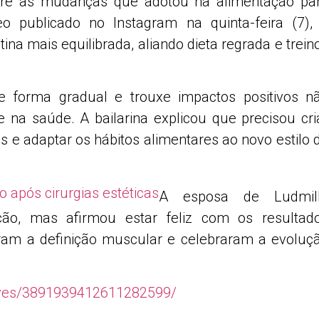
obre as mudanças que adotou na alimentação pa
eo publicado no Instagram na quinta-feira (7),
na mais equilibrada, aliando dieta regrada e trein
 forma gradual e trouxe impactos positivos n
na saúde. A bailarina explicou que precisou cri
ss e adaptar os hábitos alimentares ao novo estilo 
após cirurgias estéticas
A esposa de
Ludmil
ção, mas afirmou estar feliz com os resultad
aram a definição muscular e celebraram a evoluç
lves/3891939412611282599/