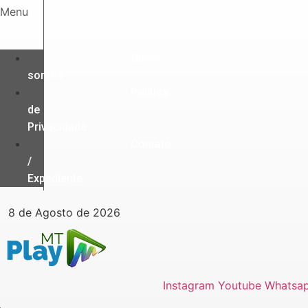
Ir
Menu
para
o
conteúdo
Quem
somos
Política
de
Privacidade
Contato
/
Expediente
8 de Agosto de 2026
Instagram
Youtube
Whatsa