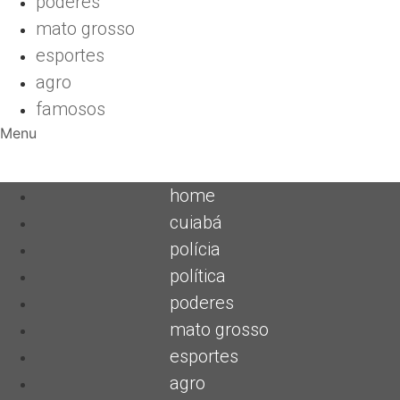
poderes
mato grosso
esportes
agro
famosos
Menu
home
cuiabá
polícia
política
poderes
mato grosso
esportes
agro