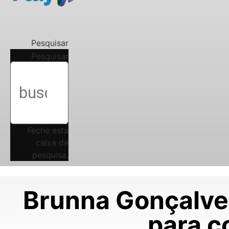
Pesquisar
Pesquisar
Feche esta
caixa de
pesquisa.
Brunna Gonçalve
para c