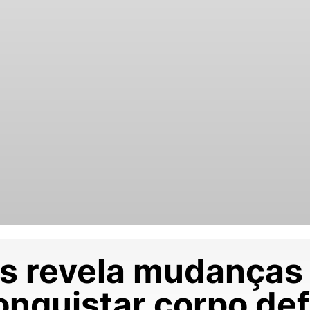
s revela mudanças 
onquistar corpo def