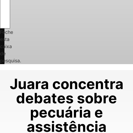
Feche
esta
caixa
de
pesquisa.
Juara concentra
debates sobre
pecuária e
assistência