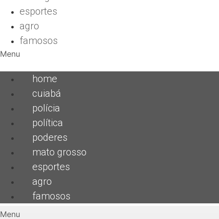
esportes
agro
famosos
Menu
home
cuiabá
polícia
política
poderes
mato grosso
esportes
agro
famosos
Menu