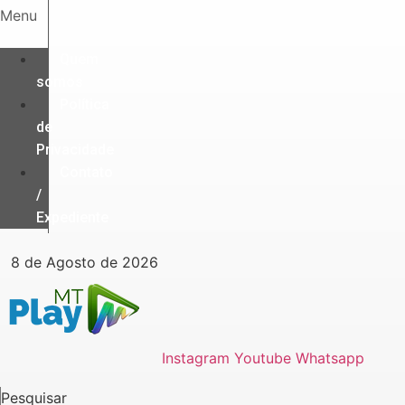
Ir
Menu
para
o
Quem
conteúdo
somos
Política
de
Privacidade
Contato
/
Expediente
8 de Agosto de 2026
Instagram
Youtube
Whatsapp
Pesquisar