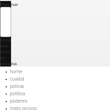
Pesquisar
Feche
esta
caixa
de
pesquisa.
home
cuiabá
polícia
política
poderes
mato grosso