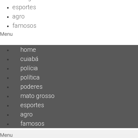
esportes
agro
famosos
Menu
home
cuiabá
polícia
política
poderes
mato grosso
esportes
agro
famosos
Menu