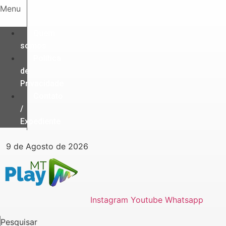
Ir
Menu
para
o
Quem
conteúdo
somos
Política
de
Privacidade
Contato
/
Expediente
9 de Agosto de 2026
Instagram
Youtube
Whatsapp
Pesquisar