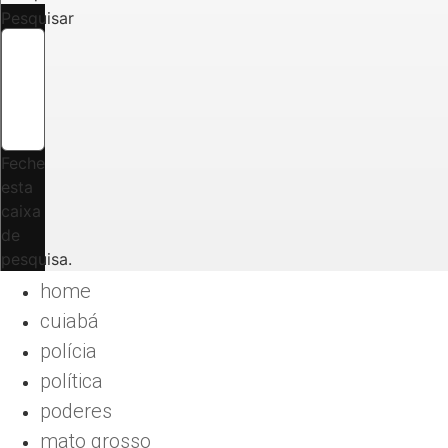
Pesquisar
Feche
esta
caixa
de
pesquisa.
home
cuiabá
polícia
política
poderes
mato grosso