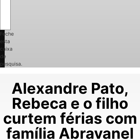
Feche
esta
caixa
de
pesquisa.
Alexandre Pato,
Rebeca e o filho
curtem férias com
família Abravanel