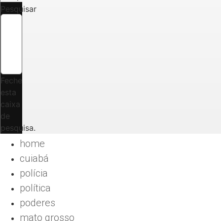
Pesquisar
Feche
esta
caixa
de
pesquisa.
home
cuiabá
polícia
política
poderes
mato grosso