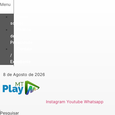
Ir
Menu
para
o
Quem
conteúdo
somos
Política
de
Privacidade
Contato
/
Expediente
8 de Agosto de 2026
Instagram
Youtube
Whatsapp
Pesquisar