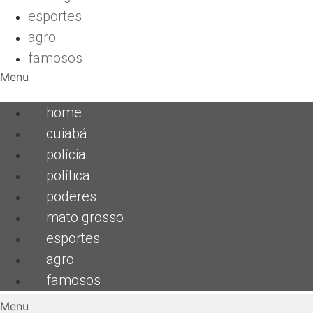
esportes
agro
famosos
Menu
home
cuiabá
polícia
política
poderes
mato grosso
esportes
agro
famosos
Menu