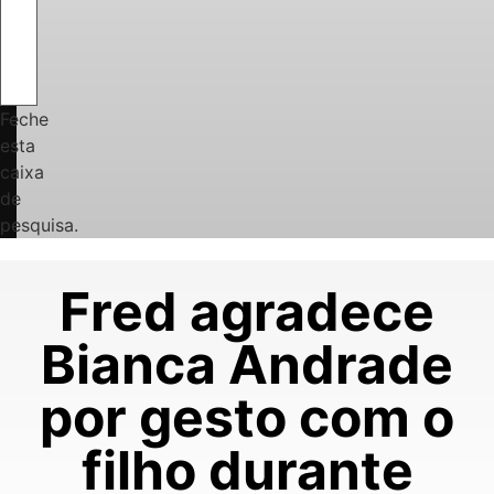
Feche
esta
caixa
de
pesquisa.
Fred agradece
Bianca Andrade
por gesto com o
filho durante