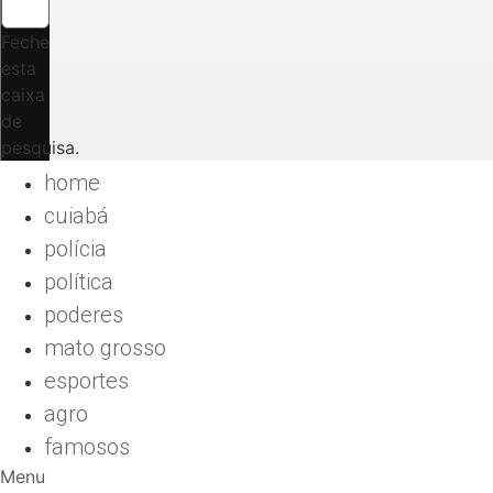
Feche
esta
caixa
de
pesquisa.
home
cuiabá
polícia
política
poderes
mato grosso
esportes
agro
famosos
Menu