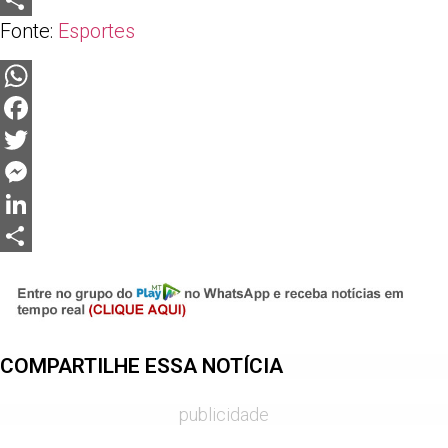
LinkedIn
Fonte:
Esportes
Share
WhatsApp
Facebook
Twitter
Messenger
LinkedIn
Share
COMPARTILHE ESSA NOTÍCIA
publicidade