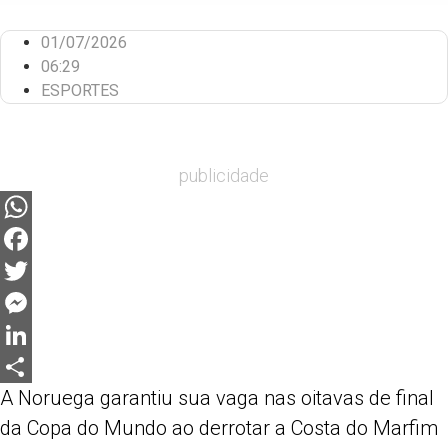
01/07/2026
06:29
ESPORTES
publicidade
WhatsApp
Facebook
Twitter
Messenger
LinkedIn
A Noruega garantiu sua vaga nas oitavas de final
Share
da Copa do Mundo ao derrotar a Costa do Marfim