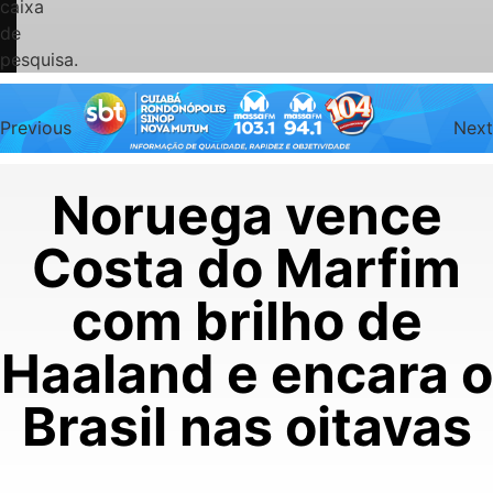
caixa
de
pesquisa.
Previous
Next
Noruega vence
Costa do Marfim
com brilho de
Haaland e encara o
Brasil nas oitavas