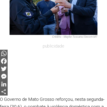
Crédito - Mayke Toscano/Secom-MT
publicidade
WhatsApp
Facebook
Twitter
Messenger
LinkedIn
Share
O Governo de Mato Grosso reforçou, nesta segunda-
feira (30.6), o combate à violência doméstica com a