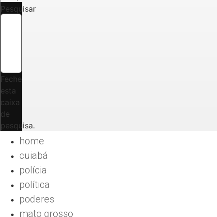
Pesquisar
Feche
esta
caixa
de
pesquisa.
home
cuiabá
polícia
política
poderes
mato grosso