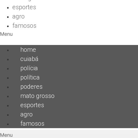
esportes
agro
famosos
Menu
home
cuiabá
polícia
política
poderes
mato grosso
esportes
agro
famosos
Menu