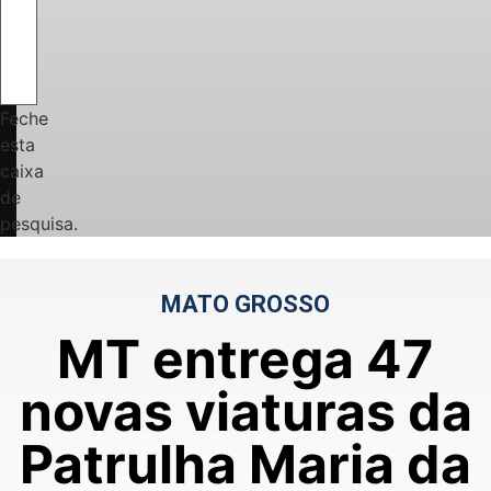
Feche
esta
caixa
de
pesquisa.
MATO GROSSO
MT entrega 47
novas viaturas da
Patrulha Maria da