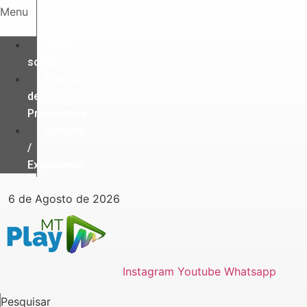
Ir
Menu
para
o
Quem
conteúdo
somos
Política
de
Privacidade
Contato
/
Expediente
6 de Agosto de 2026
Instagram
Youtube
Whatsapp
Pesquisar