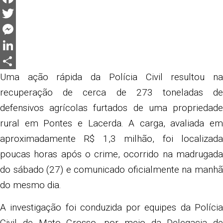
Facebook
Twitter
Messenger
LinkedIn
Share
Uma ação rápida da Polícia Civil resultou na
recuperação de cerca de 273 toneladas de
defensivos agrícolas furtados de uma propriedade
rural em
Pontes e Lacerda
. A carga, avaliada em
aproximadamente R$ 1,3 milhão, foi localizada
poucas horas após o crime, ocorrido na madrugada
do sábado (27) e comunicado oficialmente na manhã
do mesmo dia.
A investigação foi conduzida por equipes da
Polícia
Civil de Mato Grosso
, por meio da Delegacia de