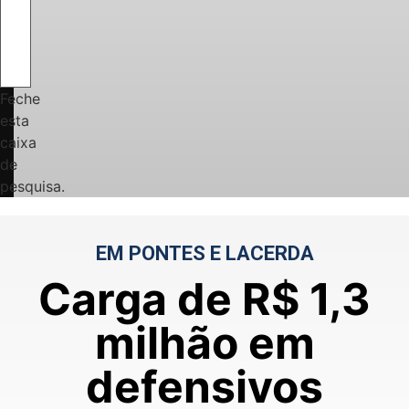
Feche
esta
caixa
de
pesquisa.
EM PONTES E LACERDA
Carga de R$ 1,3
milhão em
defensivos