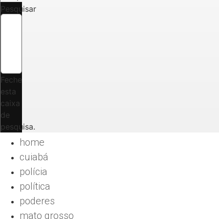
Pesquisar
Feche
esta
caixa
de
pesquisa.
home
cuiabá
polícia
política
poderes
mato grosso