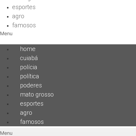
esportes
agro
famosos
Menu
home
cuiabá
polícia
política
poderes
mato grosso
esportes
agro
famosos
Menu