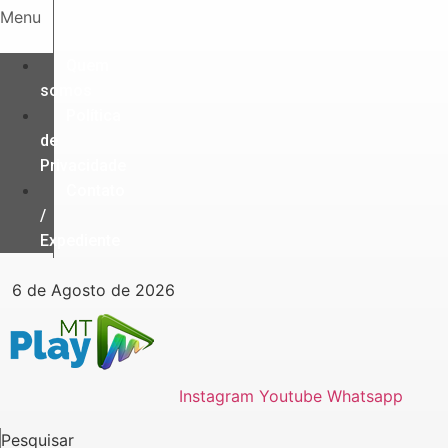
Ir
Menu
para
o
Quem
conteúdo
somos
Política
de
Privacidade
Contato
/
Expediente
6 de Agosto de 2026
Instagram
Youtube
Whatsapp
Pesquisar