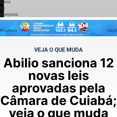
caixa
de
pesquisa.
Previous
Next
VEJA O QUE MUDA
Abilio sanciona 12
novas leis
aprovadas pela
Câmara de Cuiabá;
veja o que muda