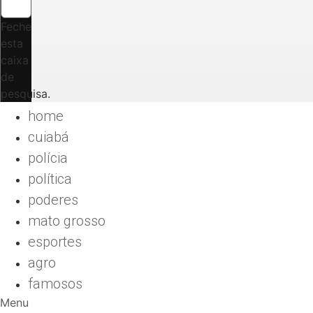
Feche
esta
caixa
de
pesquisa.
home
cuiabá
polícia
política
poderes
mato grosso
esportes
agro
famosos
Menu