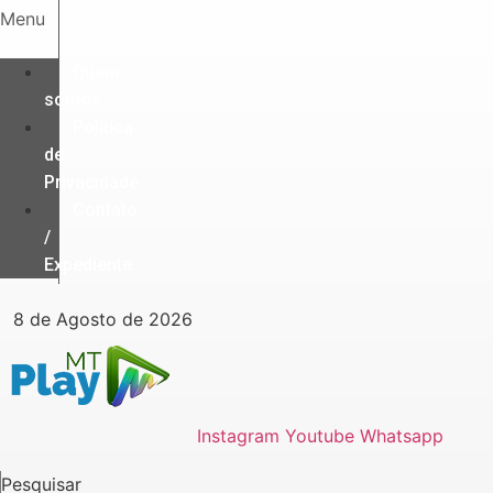
Ir
Menu
para
o
Quem
conteúdo
somos
Política
de
Privacidade
Contato
/
Expediente
8 de Agosto de 2026
Instagram
Youtube
Whatsapp
Pesquisar