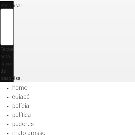
Pesquisar
Feche
esta
caixa
de
pesquisa.
home
cuiabá
polícia
política
poderes
mato grosso