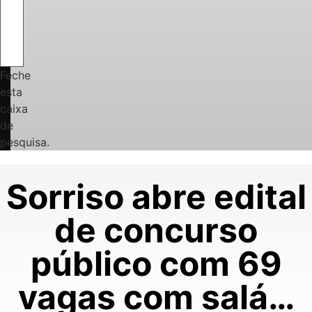
Feche
esta
caixa
de
pesquisa.
Sorriso abre edital
de concurso
público com 69
vagas com salá…