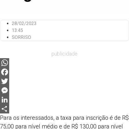
28/02/2023
13:45
SORRISO
publicidade
WhatsApp
Facebook
Twitter
Messenger
LinkedIn
Para os interessados, a taxa para inscrição é de R$
Share
75,00 para nível médio e de R$ 130,00 para nível