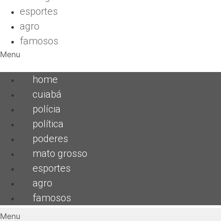
esportes
agro
famosos
Menu
home
cuiabá
polícia
política
poderes
mato grosso
esportes
agro
famosos
Menu