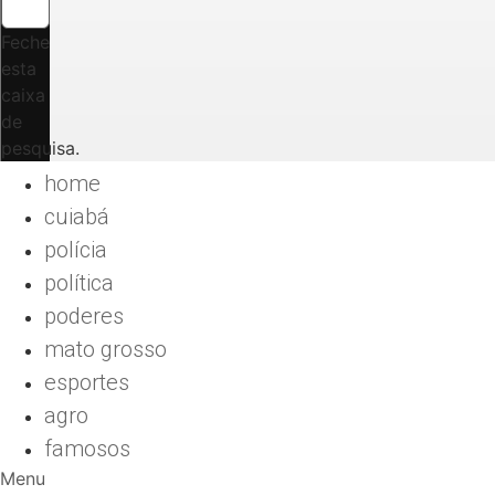
Feche
esta
caixa
de
pesquisa.
home
cuiabá
polícia
política
poderes
mato grosso
esportes
agro
famosos
Menu