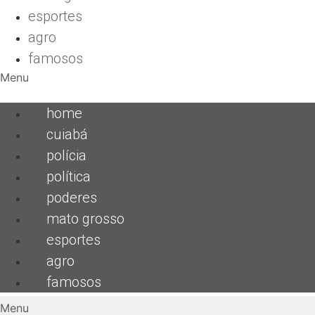
esportes
agro
famosos
Menu
home
cuiabá
polícia
política
poderes
mato grosso
esportes
agro
famosos
Menu