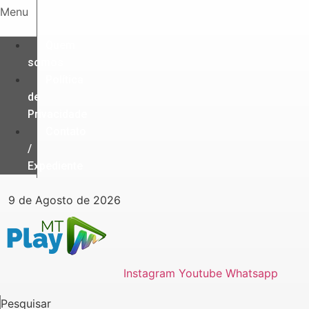
Ir
Menu
para
o
Quem
conteúdo
somos
Política
de
Privacidade
Contato
/
Expediente
9 de Agosto de 2026
Instagram
Youtube
Whatsapp
Pesquisar