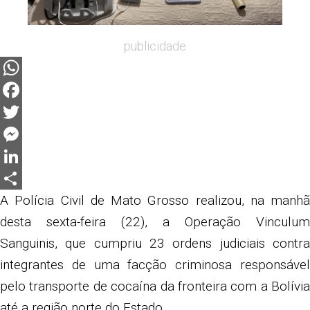
publicidade
WhatsApp
Facebook
Twitter
Messenger
LinkedIn
Share
A Polícia Civil de Mato Grosso realizou, na manhã
desta sexta-feira (22), a Operação Vinculum
Sanguinis, que cumpriu 23 ordens judiciais contra
integrantes de uma facção criminosa responsável
pelo transporte de cocaína da fronteira com a Bolívia
até a região norte do Estado.