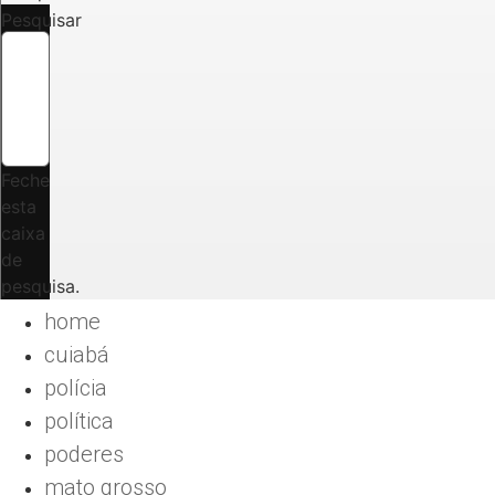
Pesquisar
Feche
esta
caixa
de
pesquisa.
home
cuiabá
polícia
política
poderes
mato grosso