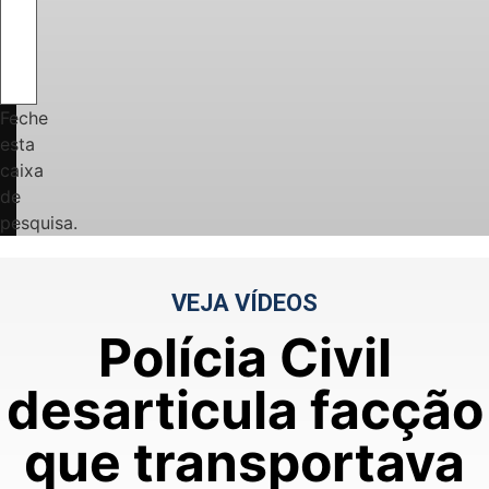
Feche
esta
caixa
de
pesquisa.
VEJA VÍDEOS
Polícia Civil
desarticula facção
que transportava