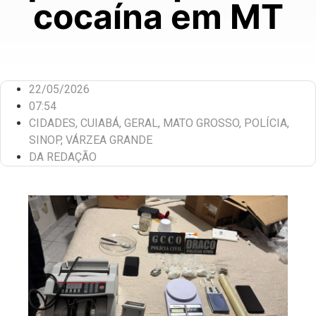
cocaína em MT
22/05/2026
07:54
CIDADES
,
CUIABÁ
,
GERAL
,
MATO GROSSO
,
POLÍCIA
,
SINOP
,
VÁRZEA GRANDE
DA REDAÇÃO