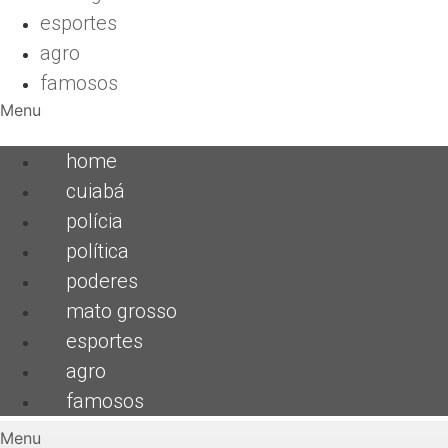
esportes
agro
famosos
Menu
home
cuiabá
polícia
política
poderes
mato grosso
esportes
agro
famosos
Menu