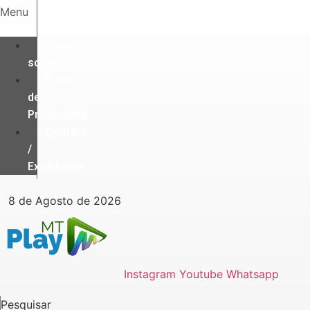
Ir
Menu
para
o
Quem
conteúdo
somos
Política
de
Privacidade
Contato
/
Expediente
8 de Agosto de 2026
Instagram
Youtube
Whatsapp
Pesquisar