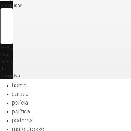
Pesquisar
Feche
esta
caixa
de
pesquisa.
home
cuiabá
polícia
política
poderes
mato grosso