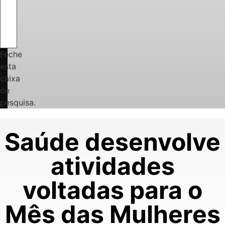
Feche
esta
caixa
de
pesquisa.
Saúde desenvolve
atividades
voltadas para o
Mês das Mulheres