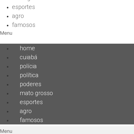
esportes
agro
famosos
Menu
home
cuiabá
polícia
política
poderes
mato grosso
esportes
agro
famosos
Menu