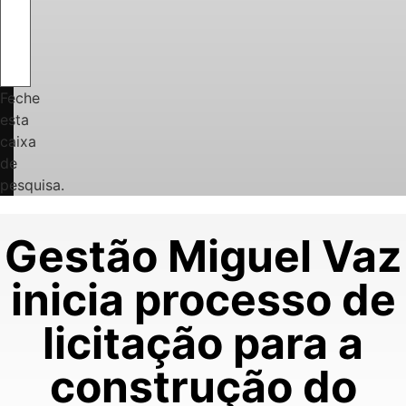
Feche
esta
caixa
de
pesquisa.
Gestão Miguel Vaz
inicia processo de
licitação para a
construção do