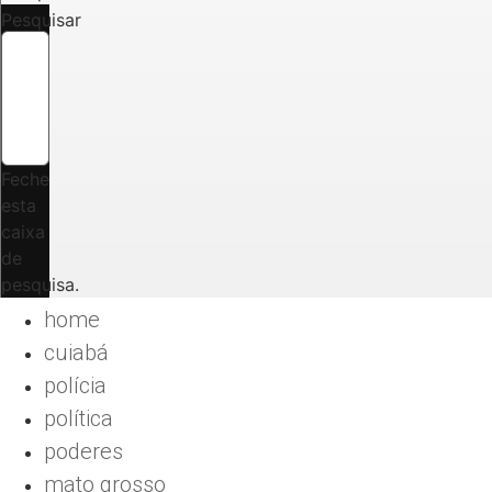
Pesquisar
Feche
esta
caixa
de
pesquisa.
home
cuiabá
polícia
política
poderes
mato grosso