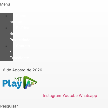
Ir
Menu
para
o
Quem
conteúdo
somos
Política
de
Privacidade
Contato
/
Expediente
6 de Agosto de 2026
Instagram
Youtube
Whatsapp
Pesquisar