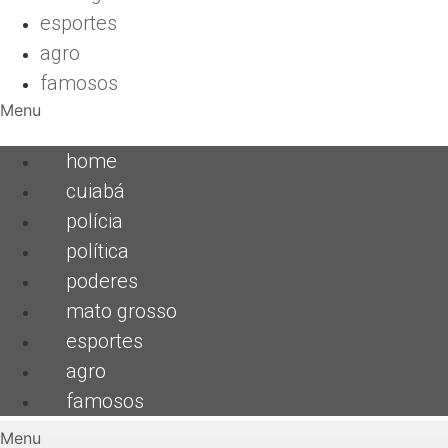
esportes
agro
famosos
Menu
home
cuiabá
polícia
política
poderes
mato grosso
esportes
agro
famosos
Menu