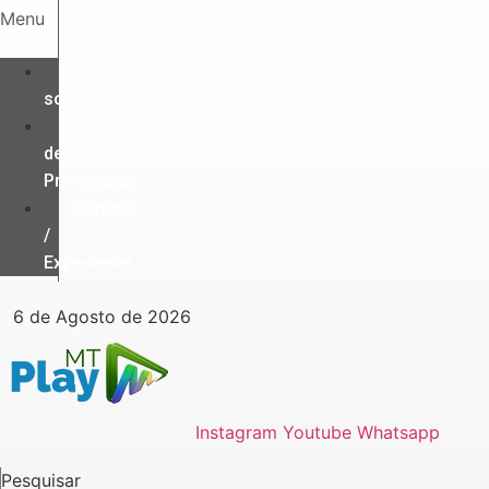
Ir
Menu
para
o
Quem
conteúdo
somos
Política
de
Privacidade
Contato
/
Expediente
6 de Agosto de 2026
Instagram
Youtube
Whatsapp
Pesquisar