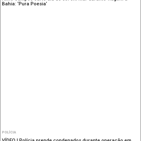
Bahia: ‘Pura Poesia’
POLÍCIA
VÍDEO | Polícia prende condenados durante operação em