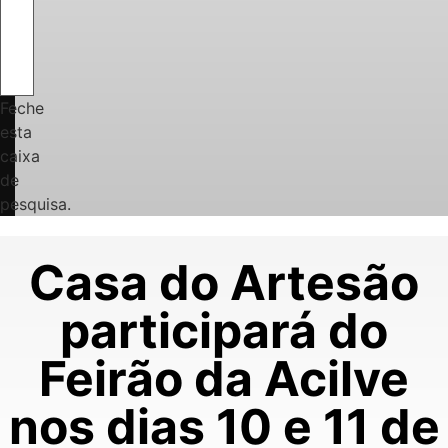
Feche
esta
caixa
de
pesquisa.
Casa do Artesão
participará do
Feirão da Acilve
nos dias 10 e 11 de