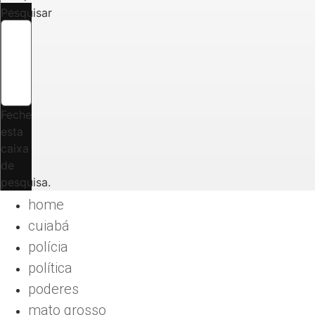
Pesquisar
Feche
esta
caixa
de
pesquisa.
home
cuiabá
polícia
política
poderes
mato grosso