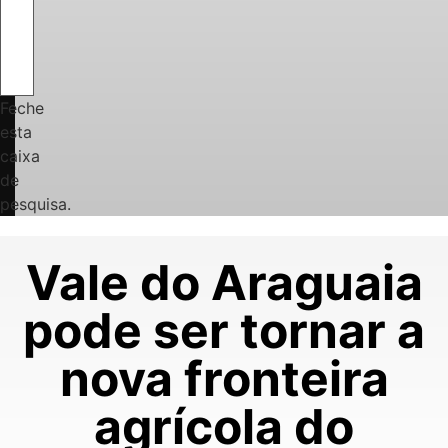
Feche
esta
caixa
de
pesquisa.
Vale do Araguaia
pode ser tornar a
nova fronteira
agrícola do