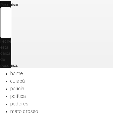
Pesquisar
Feche
esta
caixa
de
pesquisa.
home
cuiabá
polícia
política
poderes
mato grosso