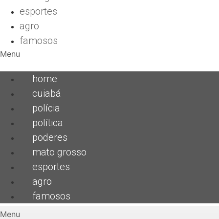
esportes
agro
famosos
Menu
home
cuiabá
polícia
política
poderes
mato grosso
esportes
agro
famosos
Menu