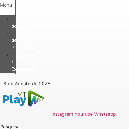
Ir
Menu
para
o
Quem
conteúdo
somos
Política
de
Privacidade
Contato
/
Expediente
8 de Agosto de 2026
Instagram
Youtube
Whatsapp
Pesquisar