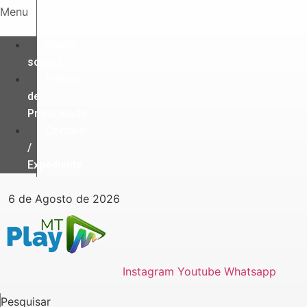
Ir
Menu
para
o
Quem
conteúdo
somos
Política
de
Privacidade
Contato
/
Expediente
6 de Agosto de 2026
Instagram
Youtube
Whatsapp
Pesquisar