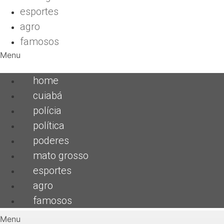
esportes
agro
famosos
Menu
home
cuiabá
polícia
política
poderes
mato grosso
esportes
agro
famosos
Menu