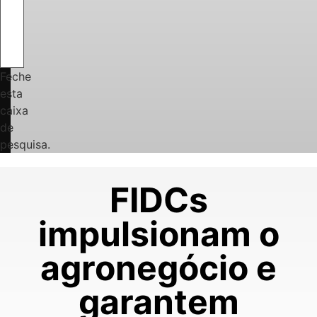
Feche
esta
caixa
de
pesquisa.
FIDCs
impulsionam o
agronegócio e
garantem