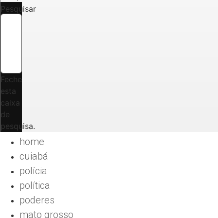
Pesquisar
Feche
esta
caixa
de
pesquisa.
home
cuiabá
polícia
política
poderes
mato grosso