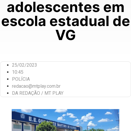
adolescentes em
escola estadual de
VG
25/02/2023
10:45
POLÍCIA
redacao@mtplay.com.br
DA REDAÇÃO / MT PLAY