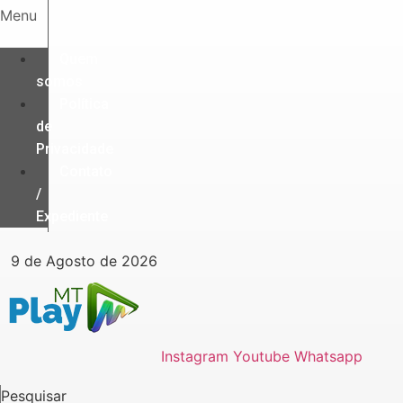
Ir
Menu
para
o
Quem
conteúdo
somos
Política
de
Privacidade
Contato
/
Expediente
9 de Agosto de 2026
Instagram
Youtube
Whatsapp
Pesquisar