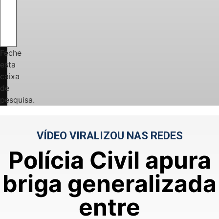
Feche
esta
caixa
de
pesquisa.
VÍDEO VIRALIZOU NAS REDES
Polícia Civil apura
briga generalizada
entre