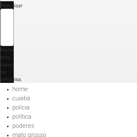
Pesquisar
Feche
esta
caixa
de
pesquisa.
home
cuiabá
polícia
política
poderes
mato grosso