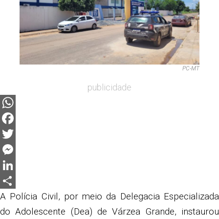
PC-MT
publicidade
WhatsApp
Facebook
Twitter
Messenger
LinkedIn
Share
A Polícia Civil, por meio da Delegacia Especializada
do Adolescente (Dea) de Várzea Grande, instaurou