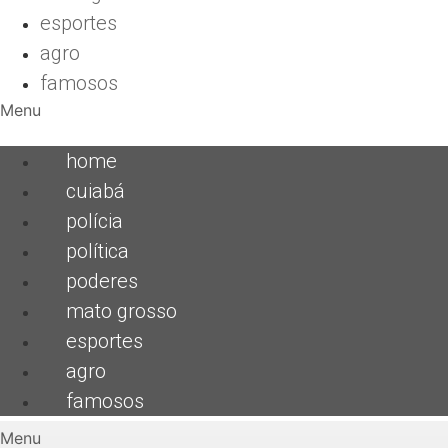
esportes
agro
famosos
Menu
home
cuiabá
polícia
política
poderes
mato grosso
esportes
agro
famosos
Menu