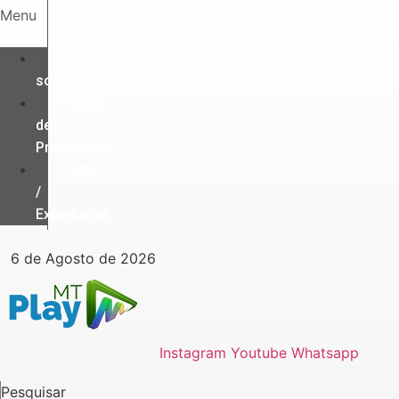
Ir
Menu
para
o
Quem
conteúdo
somos
Política
de
Privacidade
Contato
/
Expediente
6 de Agosto de 2026
Instagram
Youtube
Whatsapp
Pesquisar