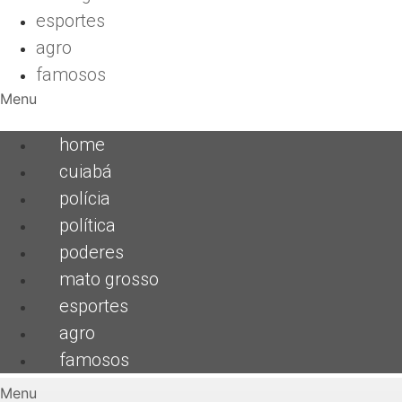
esportes
agro
famosos
Menu
home
cuiabá
polícia
política
poderes
mato grosso
esportes
agro
famosos
Menu