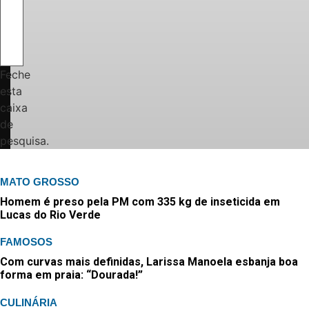
Feche
esta
caixa
de
pesquisa.
MATO GROSSO
Homem é preso pela PM com 335 kg de inseticida em
Lucas do Rio Verde
FAMOSOS
Com curvas mais definidas, Larissa Manoela esbanja boa
forma em praia: “Dourada!”
CULINÁRIA