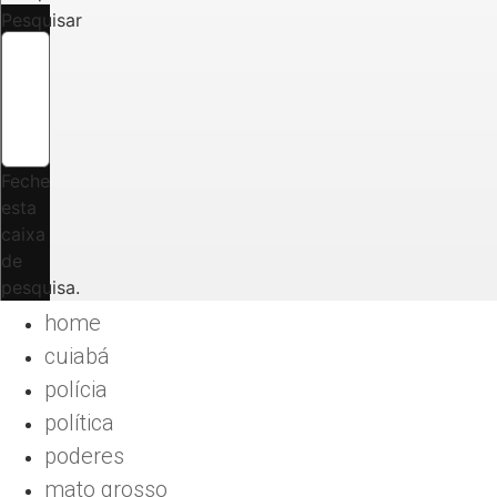
Pesquisar
Feche
esta
caixa
de
pesquisa.
home
cuiabá
polícia
política
poderes
mato grosso