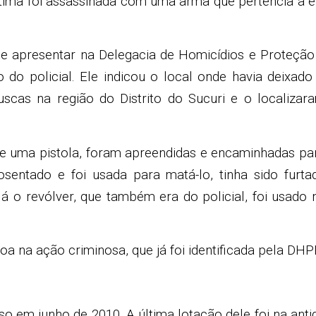
vítima foi assassinada com uma arma que pertencia a e
 se apresentar na Delegacia de Homicídios e Proteção
do policial. Ele indicou o local onde havia deixado
scas na região do Distrito do Sucuri e o localizar
 e uma pistola, foram apreendidas e encaminhadas pa
posentado e foi usada para matá-lo, tinha sido furta
á o revólver, que também era do policial, foi usado 
oa na ação criminosa, que já foi identificada pela DHP
so em junho de 2010. A última lotação dele foi na anti