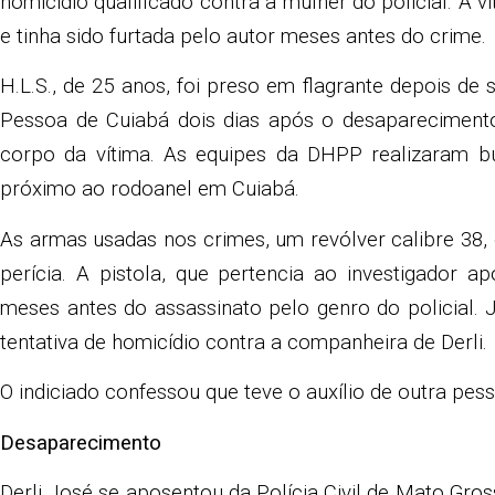
homicídio qualificado contra a mulher do policial. A 
e tinha sido furtada pelo autor meses antes do crime.
H.L.S., de 25 anos, foi preso em flagrante depois de
Pessoa de Cuiabá dois dias após o desaparecimento 
corpo da vítima. As equipes da DHPP realizaram bu
próximo ao rodoanel em Cuiabá.
As armas usadas nos crimes, um revólver calibre 38,
perícia. A pistola, que pertencia ao investigador a
meses antes do assassinato pelo genro do policial. J
tentativa de homicídio contra a companheira de Derli.
O indiciado confessou que teve o auxílio de outra pess
Desaparecimento
Derli José se aposentou da Polícia Civil de Mato Gros