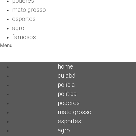
poderes
mato grosso
esportes
agro
famosos
Menu
home
cuiabá
polícia
política
poderes
mato grosso
esportes
agro