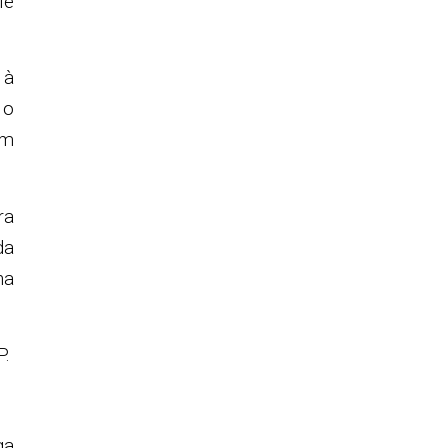
le
 à
 o
am
ra
da
na
P.
ga