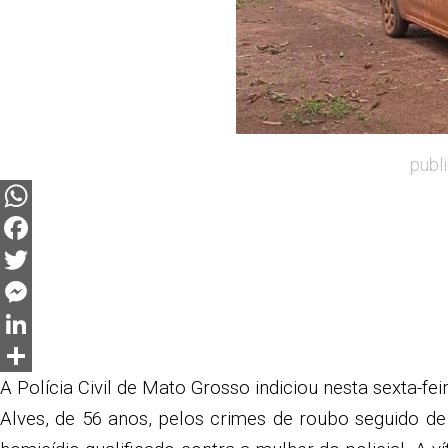
publ
WhatsApp
Facebook
Twitter
Messenger
LinkedIn
Share
A Polícia Civil de Mato Grosso indiciou nesta sexta-fei
Alves, de 56 anos, pelos crimes de roubo seguido de 