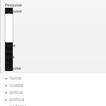
Pesquisar
Pesquisar
Feche
esta
caixa
de
pesquisa.
home
cuiabá
polícia
política