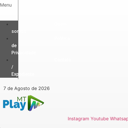
Ir
Menu
para
o
conteúdo
Quem
somos
Política
de
Privacidade
Contato
/
Expediente
7 de Agosto de 2026
Instagram
Youtube
Whatsa