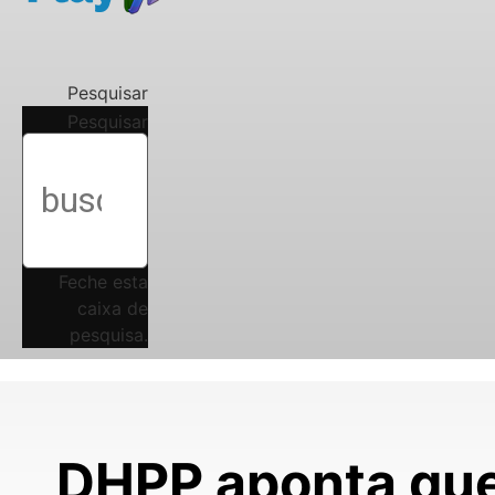
Pesquisar
Pesquisar
Feche esta
caixa de
pesquisa.
DHPP aponta que 