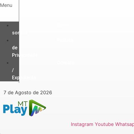
Ir
Menu
para
o
conteúdo
Quem
somos
Política
de
Privacidade
Contato
/
Expediente
7 de Agosto de 2026
Instagram
Youtube
Whatsa