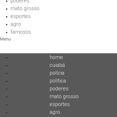
poderes
mato grosso
esportes
agro
famosos
Menu
home
cuiabá
polícia
política
poderes
mato grosso
esportes
agro