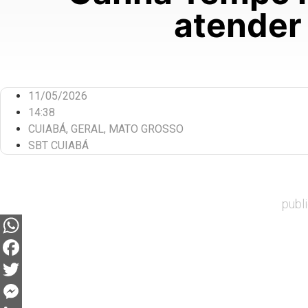
atender
11/05/2026
14:38
CUIABÁ
,
GERAL
,
MATO GROSSO
SBT CUIABÁ
publ
WhatsApp
Facebook
Twitter