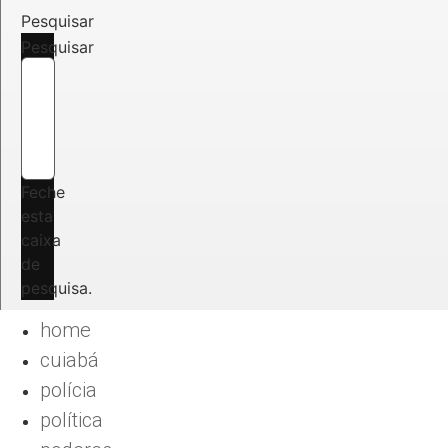
Pesquisar
Pesquisar
Feche
esta
caixa
de
pesquisa.
home
cuiabá
polícia
política