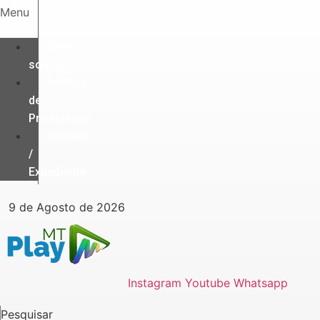
Ir
Menu
para
o
Quem
conteúdo
somos
Política
de
Privacidade
Contato
/
Expediente
9 de Agosto de 2026
Instagram
Youtube
Whatsapp
Pesquisar