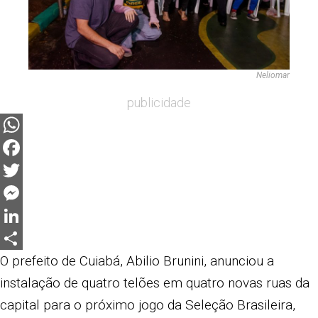
Neliomar
publicidade
WhatsApp
Facebook
Twitter
Messenger
LinkedIn
Share
O prefeito de Cuiabá, Abilio Brunini, anunciou a
instalação de quatro telões em quatro novas ruas da
capital para o próximo jogo da Seleção Brasileira,