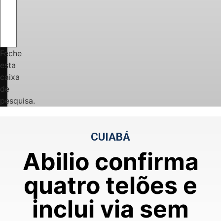
Feche
esta
caixa
de
pesquisa.
CUIABÁ
Abilio confirma
quatro telões e
inclui via sem