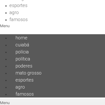
esportes
agro
famosos
Menu
home
cuiabá
polícia
política
poderes
mato grosso
esportes
agro
famosos
Menu