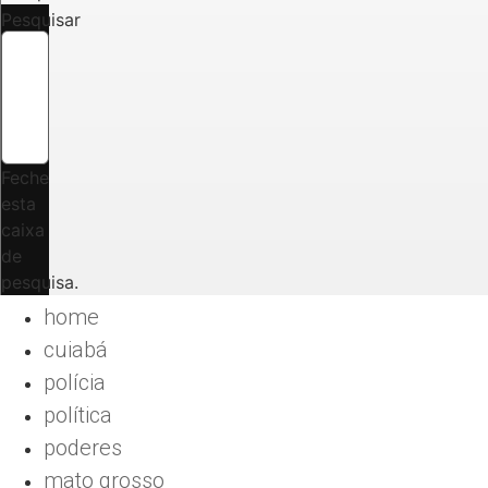
Pesquisar
Feche
esta
caixa
de
pesquisa.
home
cuiabá
polícia
política
poderes
mato grosso