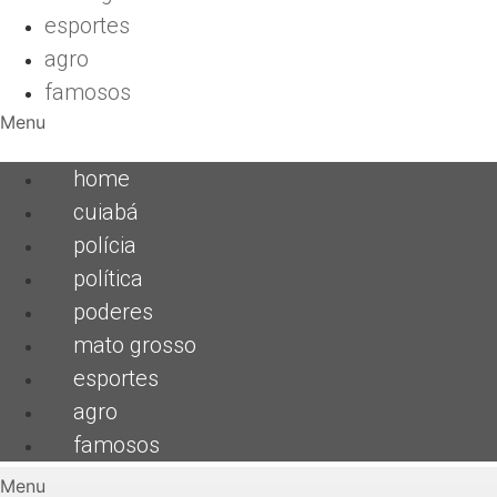
esportes
agro
famosos
Menu
home
cuiabá
polícia
política
poderes
mato grosso
esportes
agro
famosos
Menu