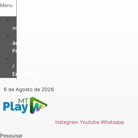
Ir
Menu
para
o
Quem
conteúdo
somos
Política
de
Privacidade
Contato
/
Expediente
6 de Agosto de 2026
Instagram
Youtube
Whatsapp
Pesquisar