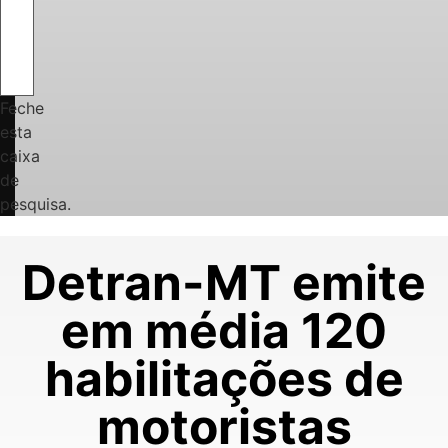
Feche
esta
caixa
de
pesquisa.
Detran-MT emite
em média 120
habilitações de
motoristas