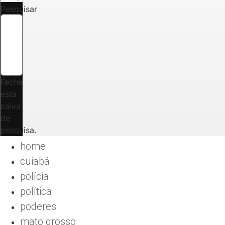
Pesquisar
Feche
esta
caixa
de
pesquisa.
home
cuiabá
polícia
política
poderes
mato grosso