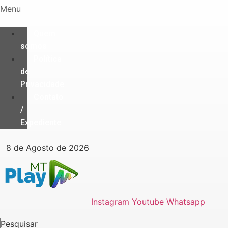
Ir
Menu
para
o
Quem
conteúdo
somos
Política
de
Privacidade
Contato
/
Expediente
8 de Agosto de 2026
Instagram
Youtube
Whatsapp
Pesquisar