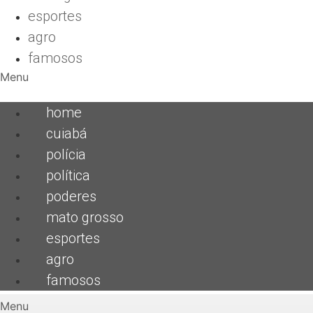
esportes
agro
famosos
Menu
home
cuiabá
polícia
política
poderes
mato grosso
esportes
agro
famosos
Menu