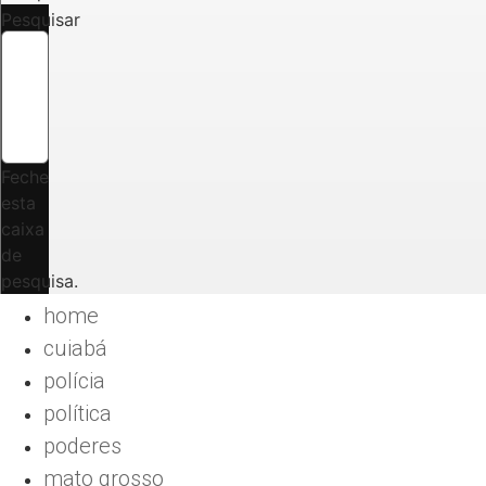
Pesquisar
Feche
esta
caixa
de
pesquisa.
home
cuiabá
polícia
política
poderes
mato grosso