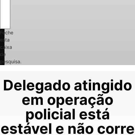
Feche
esta
caixa
de
pesquisa.
Delegado atingido
em operação
policial está
estável e não corre