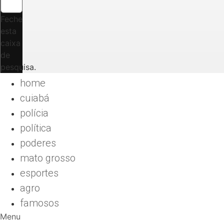
Feche
esta
caixa
de
pesquisa.
home
cuiabá
polícia
política
poderes
mato grosso
esportes
agro
famosos
Menu