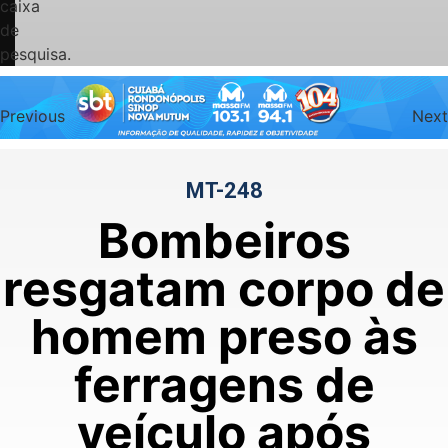
caixa
de
pesquisa.
Previous
Next
MT-248
Bombeiros
resgatam corpo de
homem preso às
ferragens de
veículo após