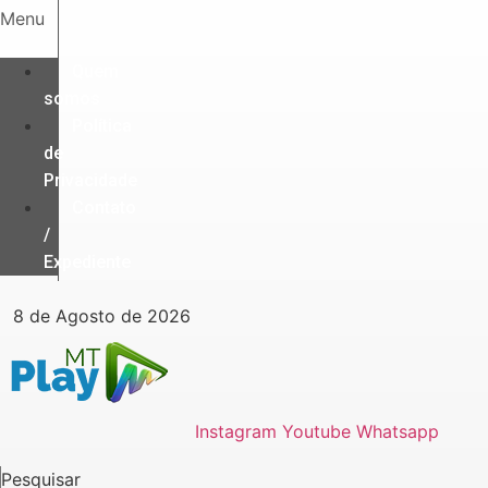
Ir
Menu
para
o
Quem
conteúdo
somos
Política
de
Privacidade
Contato
/
Expediente
8 de Agosto de 2026
Instagram
Youtube
Whatsapp
Pesquisar