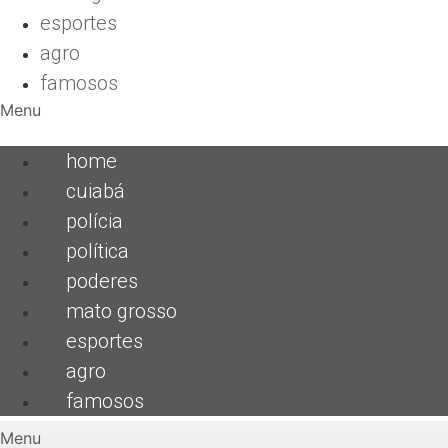
esportes
agro
famosos
Menu
home
cuiabá
polícia
política
poderes
mato grosso
esportes
agro
famosos
Menu