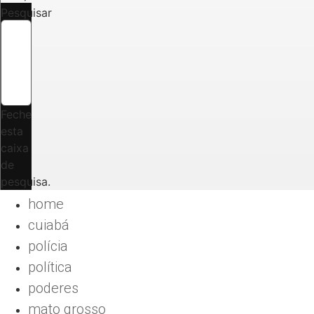
Pesquisar
Feche
esta
caixa
de
pesquisa.
home
cuiabá
polícia
política
poderes
mato grosso