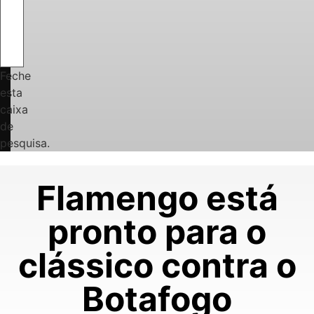
Feche
esta
caixa
de
pesquisa.
Flamengo está
pronto para o
clássico contra o
Botafogo