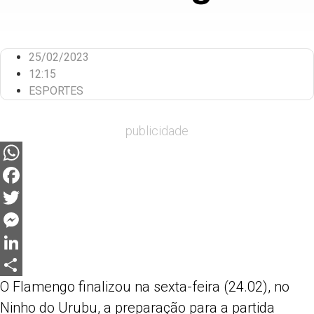
25/02/2023
12:15
ESPORTES
publicidade
WhatsApp
Facebook
Twitter
Messenger
LinkedIn
O Flamengo finalizou na sexta-feira (24.02), no
Share
Ninho do Urubu, a preparação para a partida