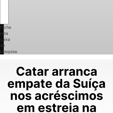
Feche
esta
caixa
de
pesquisa.
Catar arranca
empate da Suíça
nos acréscimos
em estreia na