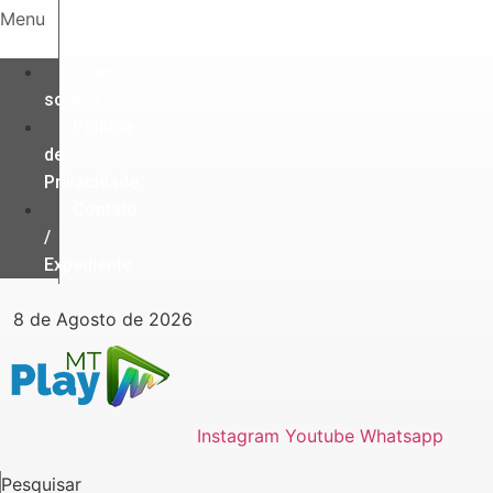
Ir
Menu
para
o
Quem
conteúdo
somos
Política
de
Privacidade
Contato
/
Expediente
8 de Agosto de 2026
Instagram
Youtube
Whatsapp
Pesquisar