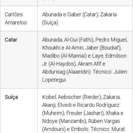
Cartões
Abunada e Gaber (Catar); Zakaria
Amarelos
(Suíça)
Catar
Abunada; Al-Oui (Fathi), Pedro Miguel,
Khoukhi e Al-Amin; Jaber (Boudiaf),
Madibo (Al-Mannai) e Laye; Edmilson
Jr. (Al-Haydos), Akram Afif e
Abdurisag (Alaaeldin). Técnico: Julien
Lopetegui.
Suíça
Kobel; Aebischer (Rieder), Zakaria,
Akanji, Elvedi e Ricardo Rodríguez
(Muheim); Freuler (Jashari), Xhaka e
Ndoye (Manzambi); Rúben Vargas
(Amdouni) e Embolo. Técnico: Murat