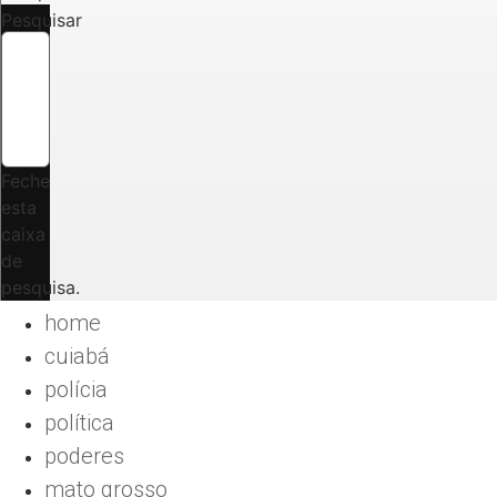
Pesquisar
Feche
esta
caixa
de
pesquisa.
home
cuiabá
polícia
política
poderes
mato grosso