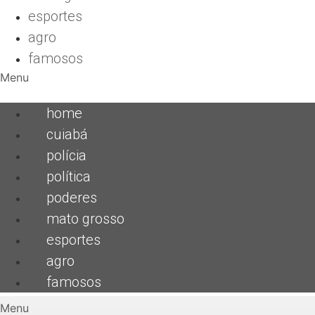
esportes
agro
famosos
Menu
home
cuiabá
polícia
política
poderes
mato grosso
esportes
agro
famosos
Menu