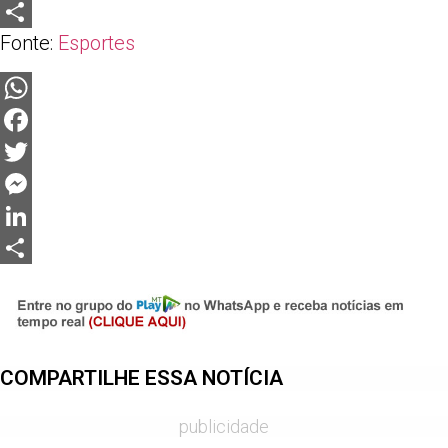
LinkedIn
Fonte:
Esportes
Share
WhatsApp
Facebook
Twitter
Messenger
LinkedIn
Share
COMPARTILHE ESSA NOTÍCIA
publicidade