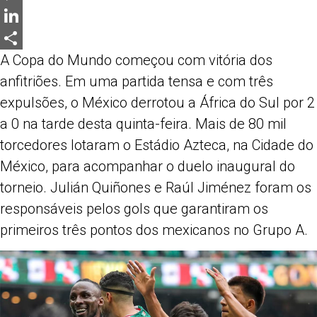
Messenger
LinkedIn
A Copa do Mundo começou com vitória dos
Share
anfitriões. Em uma partida tensa e com três
expulsões, o México derrotou a África do Sul por 2
a 0 na tarde desta quinta-feira. Mais de 80 mil
torcedores lotaram o Estádio Azteca, na Cidade do
México, para acompanhar o duelo inaugural do
torneio. Julián Quiñones e Raúl Jiménez foram os
responsáveis pelos gols que garantiram os
primeiros três pontos dos mexicanos no Grupo A.