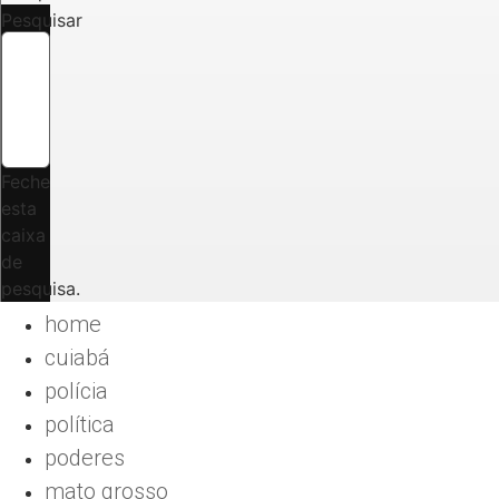
Pesquisar
Feche
esta
caixa
de
pesquisa.
home
cuiabá
polícia
política
poderes
mato grosso