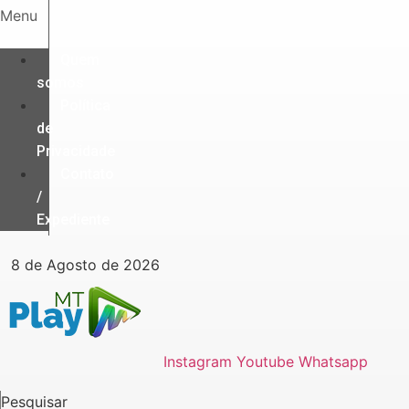
Ir
Menu
para
o
Quem
conteúdo
somos
Política
de
Privacidade
Contato
/
Expediente
8 de Agosto de 2026
Instagram
Youtube
Whatsapp
Pesquisar