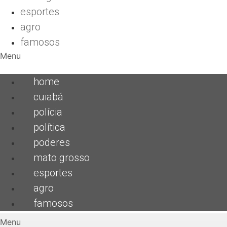
esportes
agro
famosos
Menu
home
cuiabá
polícia
política
poderes
mato grosso
esportes
agro
famosos
Menu