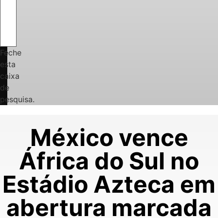
Feche
esta
caixa
de
pesquisa.
México vence
África do Sul no
Estádio Azteca em
abertura marcada