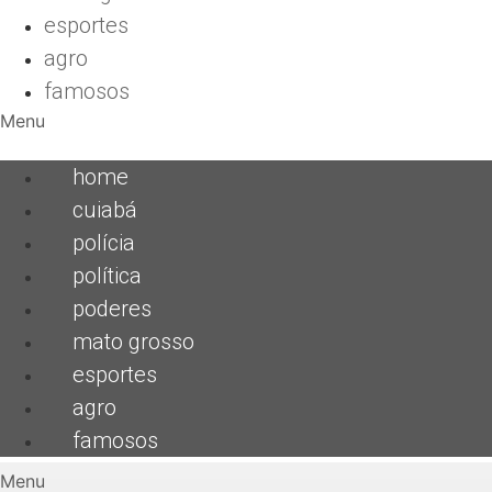
esportes
agro
famosos
Menu
home
cuiabá
polícia
política
poderes
mato grosso
esportes
agro
famosos
Menu