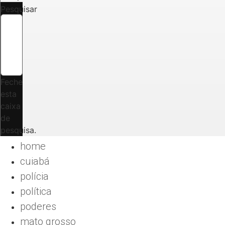
Pesquisar
Feche
esta
caixa
de
pesquisa.
home
cuiabá
polícia
política
poderes
mato grosso