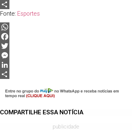
LinkedIn
Fonte:
Esportes
Share
WhatsApp
Facebook
Twitter
Messenger
LinkedIn
Share
COMPARTILHE ESSA NOTÍCIA
publicidade