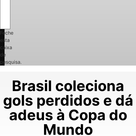
Feche
esta
caixa
de
pesquisa.
Brasil coleciona
gols perdidos e dá
adeus à Copa do
Mundo