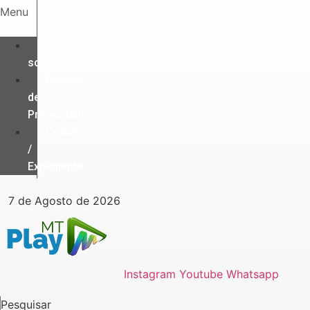
Ir
Menu
para
o
Quem
conteúdo
somos
Política
de
Privacidade
Contato
/
Expediente
7 de Agosto de 2026
Instagram
Youtube
Whatsapp
Pesquisar