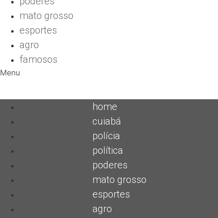
poderes
mato grosso
esportes
agro
famosos
Menu
home
cuiabá
polícia
política
poderes
mato grosso
esportes
agro