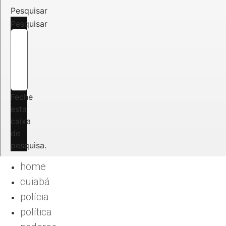
Pesquisar
Pesquisar
Feche
esta
caixa
de
pesquisa.
home
cuiabá
polícia
política