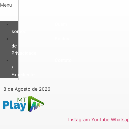
Ir
Menu
para
o
conteúdo
Quem
somos
Política
de
Privacidade
Contato
/
Expediente
8 de Agosto de 2026
Instagram
Youtube
Whatsa