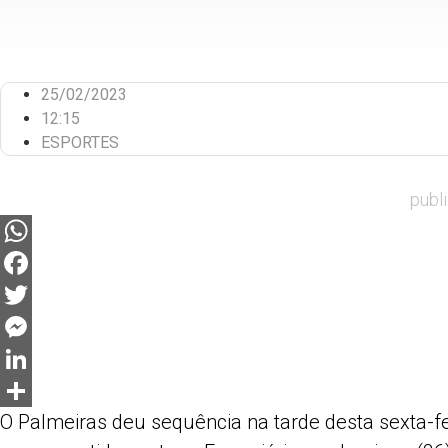
25/02/2023
12:15
ESPORTES
publ
WhatsApp
Facebook
Twitter
Messenger
LinkedIn
O Palmeiras deu sequência na tarde desta sexta-fe
Share