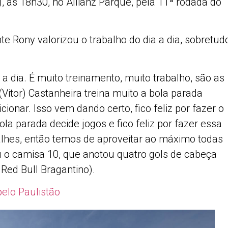
), às 18h30, no Allianz Parque, pela 11ª rodada do
nte Rony valorizou o trabalho do dia a dia, sobretud
a dia. É muito treinamento, muito trabalho, são as
Vitor) Castanheira treina muito a bola parada
ionar. Isso vem dando certo, fico feliz por fazer o
la parada decide jogos e fico feliz por fazer essa
alhes, então temos de aproveitar ao máximo todas
u o camisa 10, que anotou quatro gols de cabeça
 Red Bull Bragantino).
pelo Paulistão