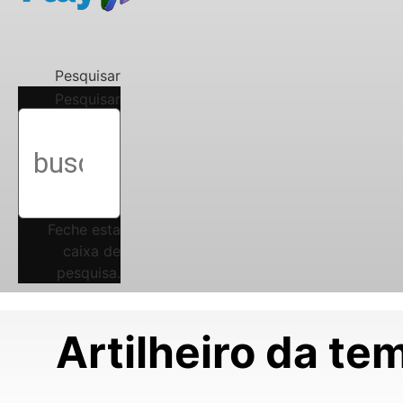
Pesquisar
Pesquisar
Feche esta
caixa de
pesquisa.
Artilheiro da te