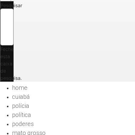
Pesquisar
Feche
esta
caixa
de
pesquisa.
home
cuiabá
polícia
política
poderes
mato grosso