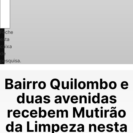
Feche
esta
caixa
de
pesquisa.
Bairro Quilombo e
duas avenidas
recebem Mutirão
da Limpeza nesta