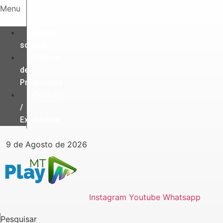
Ir
Menu
para
o
Quem
conteúdo
somos
Política
de
Privacidade
Contato
/
Expediente
9 de Agosto de 2026
Instagram
Youtube
Whatsapp
Pesquisar