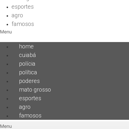
esportes
agro
famosos
Menu
home
cuiabá
polícia
política
poderes
mato grosso
esportes
agro
famosos
Menu