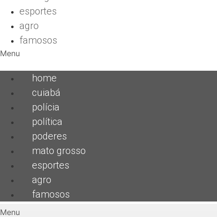
esportes
agro
famosos
Menu
home
cuiabá
polícia
política
poderes
mato grosso
esportes
agro
famosos
Menu