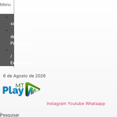
Ir
Menu
para
o
Quem
conteúdo
somos
Política
de
Privacidade
Contato
/
Expediente
6 de Agosto de 2026
Instagram
Youtube
Whatsapp
Pesquisar