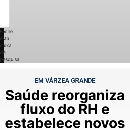
Feche
esta
caixa
de
pesquisa.
EM VÁRZEA GRANDE
Saúde reorganiza
fluxo do RH e
estabelece novos