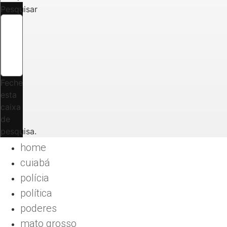
Pesquisar
Feche
esta
caixa
de
pesquisa.
home
cuiabá
polícia
política
poderes
mato grosso