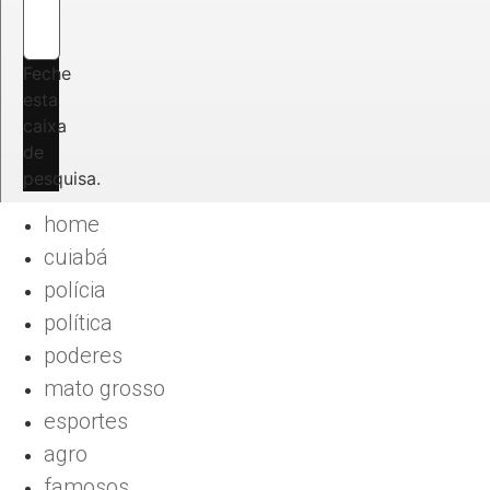
Feche
esta
caixa
de
pesquisa.
home
cuiabá
polícia
política
poderes
mato grosso
esportes
agro
famosos