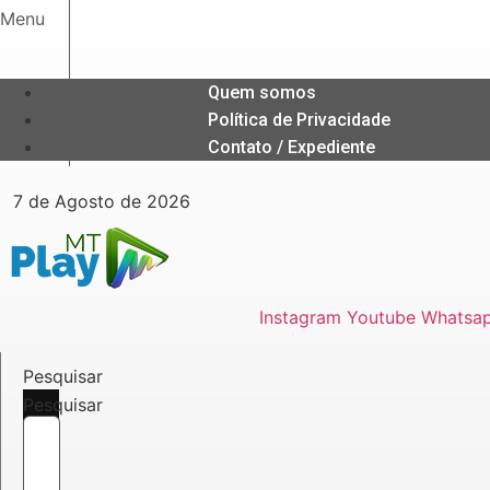
Ir
Menu
para
o
conteúdo
Quem somos
Política de Privacidade
Contato / Expediente
7 de Agosto de 2026
Instagram
Youtube
Whatsa
Pesquisar
Pesquisar