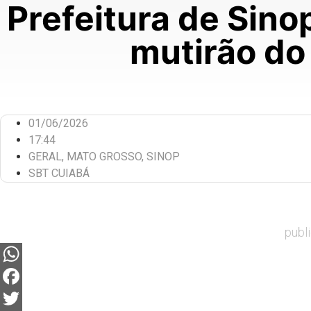
Prefeitura de Sino
mutirão do
01/06/2026
17:44
GERAL
,
MATO GROSSO
,
SINOP
SBT CUIABÁ
publ
WhatsApp
Facebook