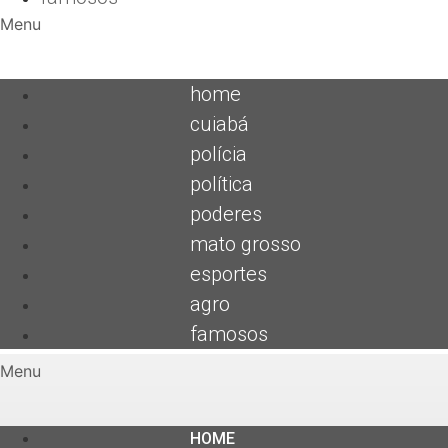
Menu
home
cuiabá
polícia
política
poderes
mato grosso
esportes
agro
famosos
Menu
HOME