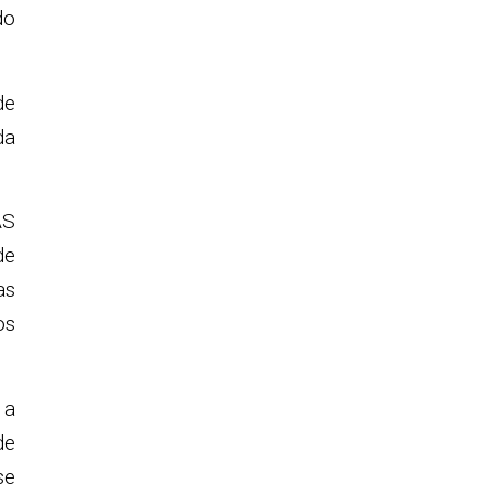
do
de
da
AS
de
as
os
 a
de
se