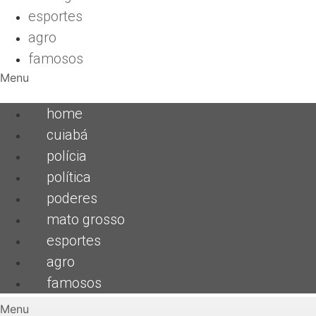
esportes
agro
famosos
Menu
home
cuiabá
polícia
política
poderes
mato grosso
esportes
agro
famosos
Menu