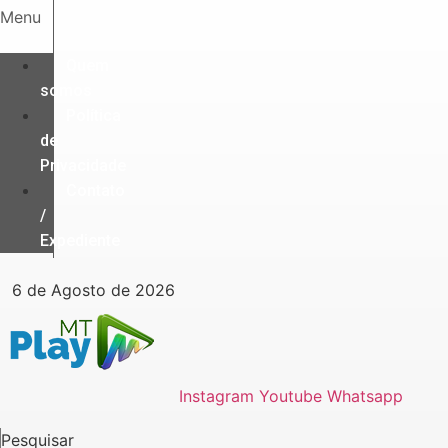
Ir
Menu
para
o
Quem
conteúdo
somos
Política
de
Privacidade
Contato
/
Expediente
6 de Agosto de 2026
Instagram
Youtube
Whatsapp
Pesquisar