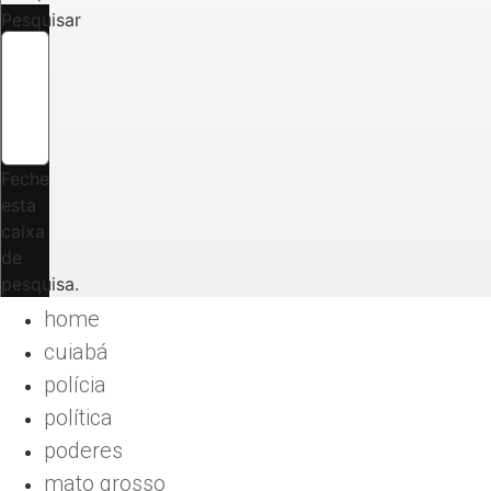
Pesquisar
Feche
esta
caixa
de
pesquisa.
home
cuiabá
polícia
política
poderes
mato grosso