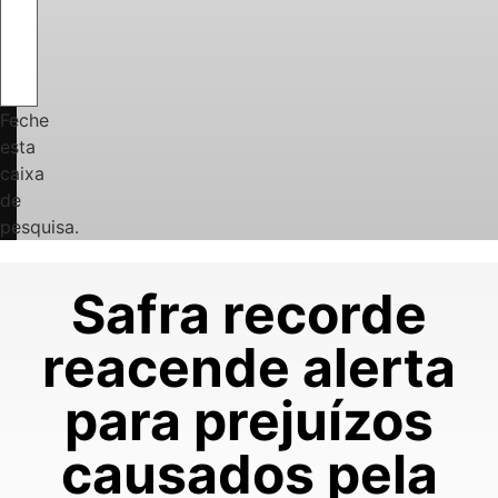
Feche
esta
caixa
de
pesquisa.
Safra recorde
reacende alerta
para prejuízos
causados pela